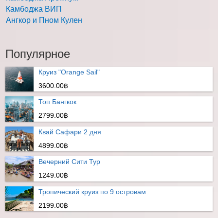
Камбоджа ВИП
Ангкор и Пном Кулен
Популярное
Круиз "Orange Sail"
3600.00฿
Топ Бангкок
2799.00฿
Квай Сафари 2 дня
4899.00฿
Вечерний Сити Тур
1249.00฿
Тропический круиз по 9 островам
2199.00฿