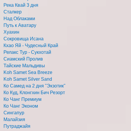
Река Квай 3 дня
Сталкер
Над Облаками
Путь к Аватару
Хуахин
Сокровища Исана
Кхао Яй - Чудесный Край
Релакс Тур - Сукхотай
Сиамский Пролив
Тайские Мальдивы
Koh Samet Sea Breeze
Koh Samet Silver Sand
Ко Самед на 2 дня "Экзотик"
Ко Куд, Клонгхин Бич Резорт
Ко Чанг Премиум
Ко Чанг Эконом
Сингапур
Малайзия
Путраджайя