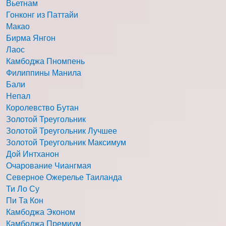
Вьетнам
Гонконг из Паттайи
Макао
Бирма Янгон
Лаос
Камбоджа Пномпень
Филиппины Манила
Бали
Непал
Королевство Бутан
Золотой Треугольник
Золотой Треугольник Лучшее
Золотой Треугольник Максимум
Дой Интханон
Очарование Чиангмая
Северное Ожерелье Таиланда
Ти Ло Су
Пи Та Кон
Камбоджа Эконом
Камбоджа Премиум