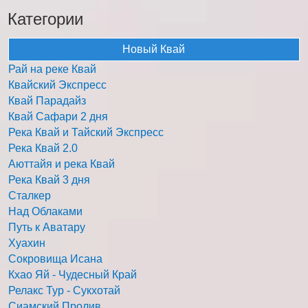
Категории
Новый Квай
Рай на реке Квай
Квайский Экспресс
Квай Парадайз
Квай Сафари 2 дня
Река Квай и Тайский Экспресс
Река Квай 2.0
Аюттайя и река Квай
Река Квай 3 дня
Сталкер
Над Облаками
Путь к Аватару
Хуахин
Сокровища Исана
Кхао Яй - Чудесный Край
Релакс Тур - Сукхотай
Сиамский Пролив