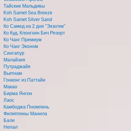
Тайские Мальдивы
Koh Samet Sea Breeze
Koh Samet Silver Sand
Ко Самед на 2 дня "Экзотик"
Ко Куд, Клонгхин Бич Резорт
Ко Чанг Премиум
Ко Чанг Эконом
Сингапур
Малайзия
Путраджайя
Вьетнам
Гонконг из Паттайи
Макао
Бирма Янгон
Лаос
Камбоджа Пномпень
Филиппины Манила
Бали
Непал