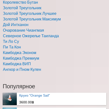
Королевство Бутан
Золотой Треугольник
Золотой Треугольник Лучшее
Золотой Треугольник Максимум
Дой Интханон
Очарование Чиангмая
Северное Ожерелье Таиланда
Ти Ло Су
Пи Та Кон
Камбоджа Эконом
Камбоджа Премиум
Камбоджа ВИП
Ангкор и Пном Кулен
Популярное
Круиз "Orange Sail"
3600.00฿