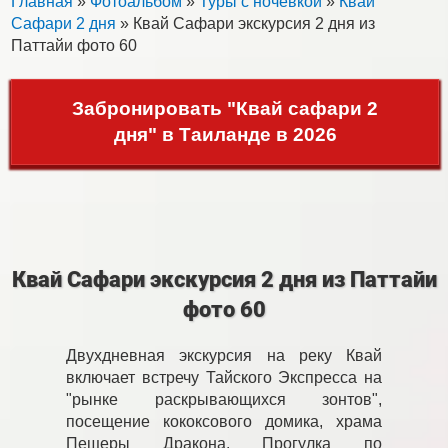
Главная
»
Фотоальбом
»
Туры с ночевкой
»
Квай
Сафари 2 дня
» Квай Сафари экскурсия 2 дня из
Паттайи фото 60
Забронировать "Квай сафари 2
дня" в Таиланде в 2026
Квай Сафари экскурсия 2 дня из Паттайи
фото 60
Двухдневная экскурсия на реку Квай
включает встречу Тайского Экспресса на
"рынке раскрывающихся зонтов",
посещение кококсового домика, храма
Пещеры Дракона. Прогулка по