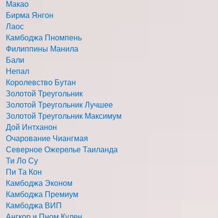
Макао
Бирма Янгон
Лаос
Камбоджа Пномпень
Филиппины Манила
Бали
Непал
Королевство Бутан
Золотой Треугольник
Золотой Треугольник Лучшее
Золотой Треугольник Максимум
Дой Интханон
Очарование Чиангмая
Северное Ожерелье Таиланда
Ти Ло Су
Пи Та Кон
Камбоджа Эконом
Камбоджа Премиум
Камбоджа ВИП
Ангкор и Пном Кулен