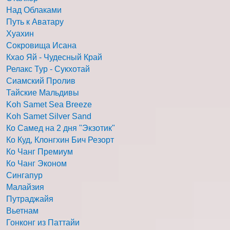
Над Облаками
Путь к Аватару
Хуахин
Сокровища Исана
Кхао Яй - Чудесный Край
Релакс Тур - Сукхотай
Сиамский Пролив
Тайские Мальдивы
Koh Samet Sea Breeze
Koh Samet Silver Sand
Ко Самед на 2 дня "Экзотик"
Ко Куд, Клонгхин Бич Резорт
Ко Чанг Премиум
Ко Чанг Эконом
Сингапур
Малайзия
Путраджайя
Вьетнам
Гонконг из Паттайи