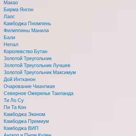
Макао
Бирма Янгон
Лаос
Камбоджа Пномпень
Филиппины Манила
Бали
Непал
Королевство Бутан
Золотой Треугольник
Золотой Треугольник Лучшее
Золотой Треугольник Максимум
Дой Интханон
Очарование Чиангмая
Северное Ожерелье Таиланда
Ти Ло Су
Пи Та Кон
Камбоджа Эконом
Камбоджа Премиум
Камбоджа ВИП
Ангкор и Пном Кулен