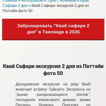
Главная
»
Фотоальбом
»
Туры с ночевкой
»
Квай
Сафари 2 дня
» Квай Сафари экскурсия 2 дня из
Паттайи фото 50
Забронировать "Квай сафари 2
дня" в Таиланде в 2026
Квай Сафари экскурсия 2 дня из Паттайи
фото 50
Двухдневная экскурсия на реку Квай
включает встречу Тайского Экспресса на
"рынке раскрывающихся зонтов",
посещение кококсового домика, храма
Пещеры Дракона. Прогулка по