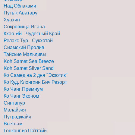
Над Облаками
Путь к Аватару
Хуахин
Сокровища Исана
Кхао Яй - Чудесный Край
Релакс Тур - Сукхотай
Сиамский Пролив
Тайские Мальдивы
Koh Samet Sea Breeze
Koh Samet Silver Sand
Ко Самед на 2 дня "Экзотик"
Ко Куд, Клонгхин Бич Резорт
Ко Чанг Премиум
Ко Чанг Эконом
Сингапур
Малайзия
Путраджайя
Вьетнам
Гонконг из Паттайи