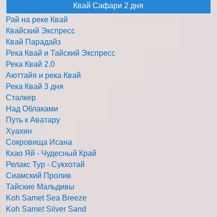
Квай Сафари 2 дня
Рай на реке Квай
Квайский Экспресс
Квай Парадайз
Река Квай и Тайский Экспресс
Река Квай 2.0
Аюттайя и река Квай
Река Квай 3 дня
Сталкер
Над Облаками
Путь к Аватару
Хуахин
Сокровища Исана
Кхао Яй - Чудесный Край
Релакс Тур - Сукхотай
Сиамский Пролив
Тайские Мальдивы
Koh Samet Sea Breeze
Koh Samet Silver Sand