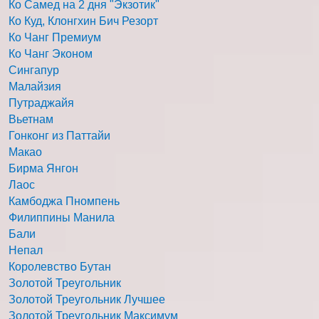
Ко Самед на 2 дня "Экзотик"
Ко Куд, Клонгхин Бич Резорт
Ко Чанг Премиум
Ко Чанг Эконом
Сингапур
Малайзия
Путраджайя
Вьетнам
Гонконг из Паттайи
Макао
Бирма Янгон
Лаос
Камбоджа Пномпень
Филиппины Манила
Бали
Непал
Королевство Бутан
Золотой Треугольник
Золотой Треугольник Лучшее
Золотой Треугольник Максимум