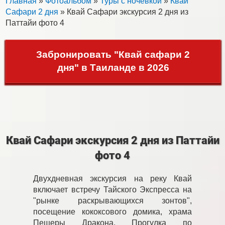
Главная
»
Фотоальбом
»
Туры с ночевкой
»
Квай
Сафари 2 дня
» Квай Сафари экскурсия 2 дня из
Паттайи фото 4
Забронировать "Квай сафари 2
дня" в Таиланде в 2026
Квай Сафари экскурсия 2 дня из Паттайи
фото 4
Двухдневная экскурсия на реку Квай
включает встречу Тайского Экспресса на
"рынке раскрывающихся зонтов",
посещение кококсового домика, храма
Пещеры Дракона. Прогулка по