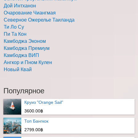
Дой Интханон
Очарование Чиангмая
Северное Ожерелье Таиланда
Ти Ло Су
Пи Та Кон
Камбоджа Эконом
Камбоджа Премиум
Камбоджа ВИП
Ангкор и Пном Кулен
Новый Квай
Популярное
Круиз "Orange Sail"
3600.00฿
Топ Бангкок
2799.00฿