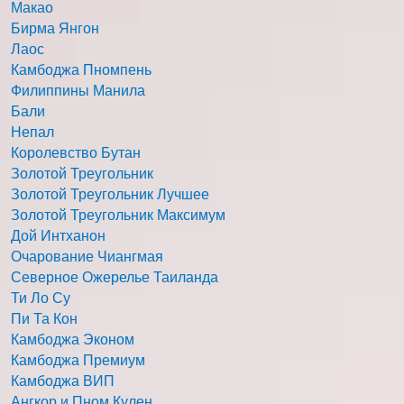
Макао
Бирма Янгон
Лаос
Камбоджа Пномпень
Филиппины Манила
Бали
Непал
Королевство Бутан
Золотой Треугольник
Золотой Треугольник Лучшее
Золотой Треугольник Максимум
Дой Интханон
Очарование Чиангмая
Северное Ожерелье Таиланда
Ти Ло Су
Пи Та Кон
Камбоджа Эконом
Камбоджа Премиум
Камбоджа ВИП
Ангкор и Пном Кулен