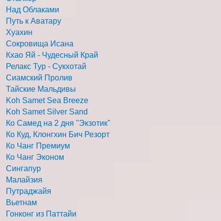
Над Облаками
Путь к Аватару
Хуахин
Сокровища Исана
Кхао Яй - Чудесный Край
Релакс Тур - Сукхотай
Сиамский Пролив
Тайские Мальдивы
Koh Samet Sea Breeze
Koh Samet Silver Sand
Ко Самед на 2 дня "Экзотик"
Ко Куд, Клонгхин Бич Резорт
Ко Чанг Премиум
Ко Чанг Эконом
Сингапур
Малайзия
Путраджайя
Вьетнам
Гонконг из Паттайи