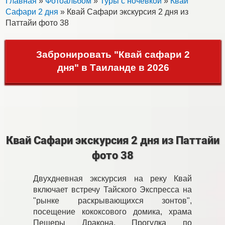
Главная
»
Фотоальбом
»
Туры с ночевкой
»
Квай
Сафари 2 дня
» Квай Сафари экскурсия 2 дня из
Паттайи фото 38
Забронировать "Квай сафари 2
дня" в Таиланде в 2026
Квай Сафари экскурсия 2 дня из Паттайи
фото 38
Двухдневная экскурсия на реку Квай
включает встречу Тайского Экспресса на
"рынке раскрывающихся зонтов",
посещение кококсового домика, храма
Пещеры Дракона. Прогулка по