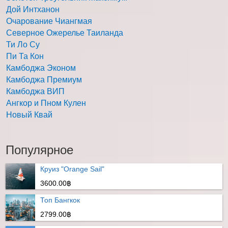
Дой Интханон
Очарование Чиангмая
Северное Ожерелье Таиланда
Ти Ло Су
Пи Та Кон
Камбоджа Эконом
Камбоджа Премиум
Камбоджа ВИП
Ангкор и Пном Кулен
Новый Квай
Популярное
Круиз "Orange Sail"
3600.00฿
Топ Бангкок
2799.00฿