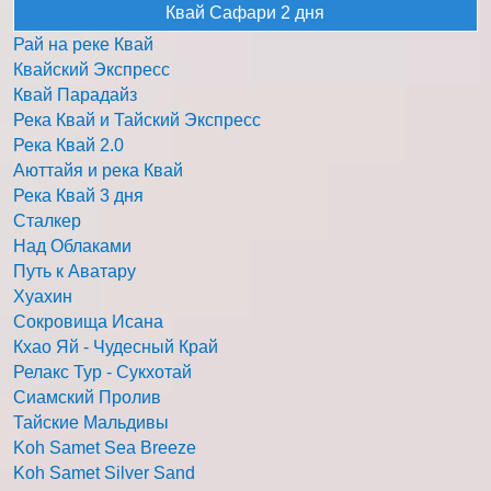
Квай Сафари 2 дня
Рай на реке Квай
Квайский Экспресс
Квай Парадайз
Река Квай и Тайский Экспресс
Река Квай 2.0
Аюттайя и река Квай
Река Квай 3 дня
Сталкер
Над Облаками
Путь к Аватару
Хуахин
Сокровища Исана
Кхао Яй - Чудесный Край
Релакс Тур - Сукхотай
Сиамский Пролив
Тайские Мальдивы
Koh Samet Sea Breeze
Koh Samet Silver Sand