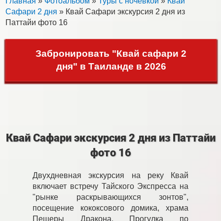
Главная
»
Фотоальбом
»
Туры с ночевкой
»
Квай
Сафари 2 дня
» Квай Сафари экскурсия 2 дня из
Паттайи фото 16
Забронировать "Квай сафари 2
дня" в Таиланде в 2026
Квай Сафари экскурсия 2 дня из Паттайи
фото 16
Двухдневная экскурсия на реку Квай
включает встречу Тайского Экспресса на
"рынке раскрывающихся зонтов",
посещение кококсового домика, храма
Пещеры Дракона. Прогулка по