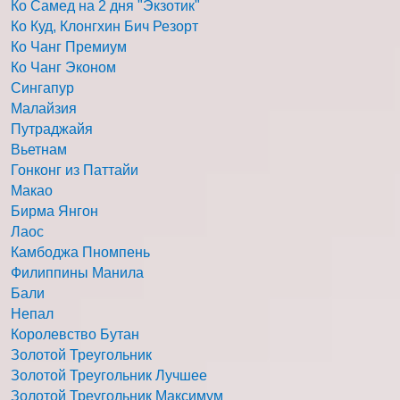
Ко Самед на 2 дня "Экзотик"
Ко Куд, Клонгхин Бич Резорт
Ко Чанг Премиум
Ко Чанг Эконом
Сингапур
Малайзия
Путраджайя
Вьетнам
Гонконг из Паттайи
Макао
Бирма Янгон
Лаос
Камбоджа Пномпень
Филиппины Манила
Бали
Непал
Королевство Бутан
Золотой Треугольник
Золотой Треугольник Лучшее
Золотой Треугольник Максимум