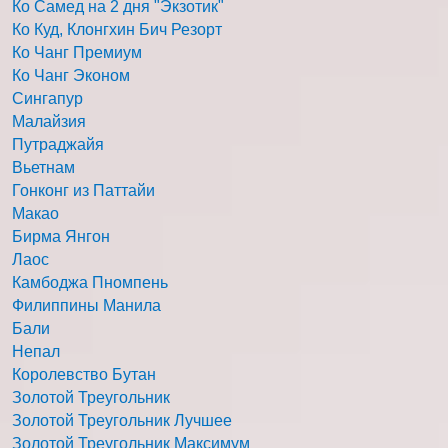
Ко Самед на 2 дня "Экзотик"
Ко Куд, Клонгхин Бич Резорт
Ко Чанг Премиум
Ко Чанг Эконом
Сингапур
Малайзия
Путраджайя
Вьетнам
Гонконг из Паттайи
Макао
Бирма Янгон
Лаос
Камбоджа Пномпень
Филиппины Манила
Бали
Непал
Королевство Бутан
Золотой Треугольник
Золотой Треугольник Лучшее
Золотой Треугольник Максимум