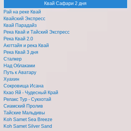
Квай Сафари 2 дня
Рай на реке Квай
Квайский Экспресс
Квай Парадайз
Река Квай и Тайский Экспресс
Река Квай 2.0
Аюттайя и река Квай
Река Квай 3 дня
Сталкер
Над Облаками
Путь к Аватару
Хуахин
Сокровища Исана
Кхао Яй - Чудесный Край
Релакс Тур - Сукхотай
Сиамский Пролив
Тайские Мальдивы
Koh Samet Sea Breeze
Koh Samet Silver Sand