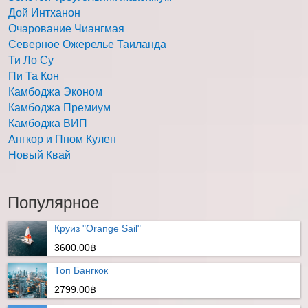
Дой Интханон
Очарование Чиангмая
Северное Ожерелье Таиланда
Ти Ло Су
Пи Та Кон
Камбоджа Эконом
Камбоджа Премиум
Камбоджа ВИП
Ангкор и Пном Кулен
Новый Квай
Популярное
Круиз "Orange Sail"
3600.00฿
Топ Бангкок
2799.00฿