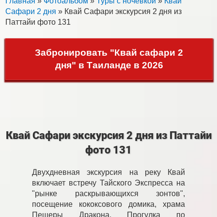
Главная
»
Фотоальбом
»
Туры с ночевкой
»
Квай
Сафари 2 дня
» Квай Сафари экскурсия 2 дня из
Паттайи фото 131
Забронировать "Квай сафари 2
дня" в Таиланде в 2026
Квай Сафари экскурсия 2 дня из Паттайи
фото 131
Двухдневная экскурсия на реку Квай
включает встречу Тайского Экспресса на
"рынке раскрывающихся зонтов",
посещение кококсового домика, храма
Пещеры Дракона. Прогулка по