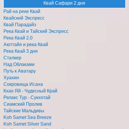
Квай Сафари 2 дня
Рай на реке Квай
Квайский Экспресс
Квай Парадайз
Река Квай и Тайский Экспресс
Река Квай 2.0
Аюттайя и река Квай
Река Квай 3 дня
Сталкер
Над Облаками
Путь к Аватару
Хуахин
Сокровища Исана
Кхао Яй - Чудесный Край
Релакс Тур - Сукхотай
Сиамский Пролив
Тайские Мальдивы
Koh Samet Sea Breeze
Koh Samet Silver Sand