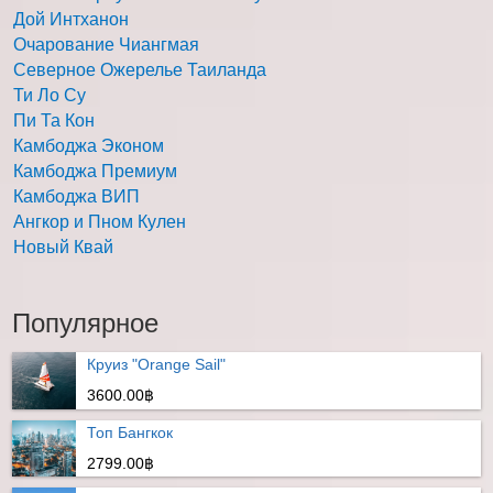
Дой Интханон
Очарование Чиангмая
Северное Ожерелье Таиланда
Ти Ло Су
Пи Та Кон
Камбоджа Эконом
Камбоджа Премиум
Камбоджа ВИП
Ангкор и Пном Кулен
Новый Квай
Популярное
Круиз "Orange Sail"
3600.00฿
Топ Бангкок
2799.00฿