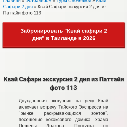
Главная
»
Фотоальбом
»
Туры с ночевкой
»
Квай
Сафари 2 дня
» Квай Сафари экскурсия 2 дня из
Паттайи фото 113
Забронировать "Квай сафари 2
дня" в Таиланде в 2026
Квай Сафари экскурсия 2 дня из Паттайи
фото 113
Двухдневная экскурсия на реку Квай
включает встречу Тайского Экспресса на
"рынке раскрывающихся зонтов",
посещение кококсового домика, храма
Пещеры Дракона. Прогулка по