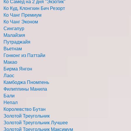
Ко Самед на 2 дня "Экзотик"
Ко Куд, Клонгхин Бич Резорт
Ко Чанг Премиум
Ко Чанг Эконом
Сингапур
Малайзия
Путраджайя
Вьетнам
Гонконг из Паттайи
Макао
Бирма Янгон
Лаос
Камбоджа Пномпень
Филиппины Манила
Бали
Непал
Королевство Бутан
Золотой Треугольник
Золотой Треугольник Лучшее
Золотой Треугольник Максимум