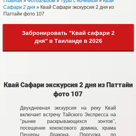
Главная
»
Фотоальбом
»
Туры с ночевкой
»
Квай
Сафари 2 дня
» Квай Сафари экскурсия 2 дня из
Паттайи фото 107
Забронировать "Квай сафари 2
дня" в Таиланде в 2026
Квай Сафари экскурсия 2 дня из Паттайи
фото 107
Двухдневная экскурсия на реку Квай
включает встречу Тайского Экспресса на
"рынке раскрывающихся зонтов",
посещение кококсового домика, храма
Пещеры Дракона. Прогулка по