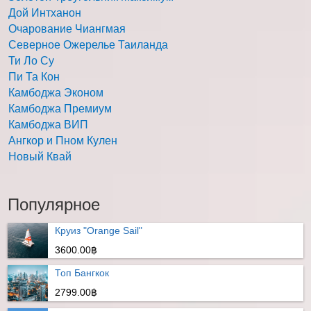
Дой Интханон
Очарование Чиангмая
Северное Ожерелье Таиланда
Ти Ло Су
Пи Та Кон
Камбоджа Эконом
Камбоджа Премиум
Камбоджа ВИП
Ангкор и Пном Кулен
Новый Квай
Популярное
Круиз "Orange Sail"
3600.00฿
Топ Бангкок
2799.00฿