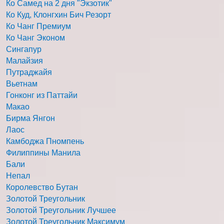
Ко Самед на 2 дня "Экзотик"
Ко Куд, Клонгхин Бич Резорт
Ко Чанг Премиум
Ко Чанг Эконом
Сингапур
Малайзия
Путраджайя
Вьетнам
Гонконг из Паттайи
Макао
Бирма Янгон
Лаос
Камбоджа Пномпень
Филиппины Манила
Бали
Непал
Королевство Бутан
Золотой Треугольник
Золотой Треугольник Лучшее
Золотой Треугольник Максимум