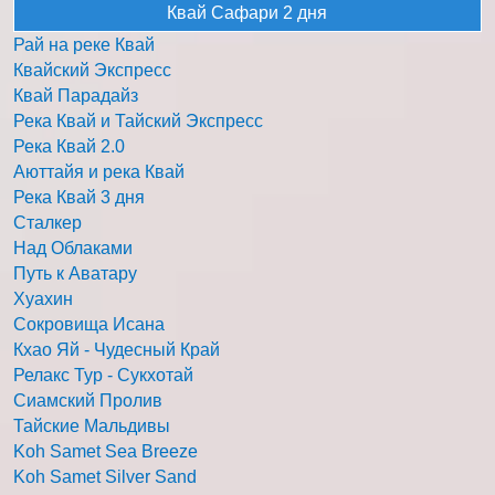
Квай Сафари 2 дня
Рай на реке Квай
Квайский Экспресс
Квай Парадайз
Река Квай и Тайский Экспресс
Река Квай 2.0
Аюттайя и река Квай
Река Квай 3 дня
Сталкер
Над Облаками
Путь к Аватару
Хуахин
Сокровища Исана
Кхао Яй - Чудесный Край
Релакс Тур - Сукхотай
Сиамский Пролив
Тайские Мальдивы
Koh Samet Sea Breeze
Koh Samet Silver Sand