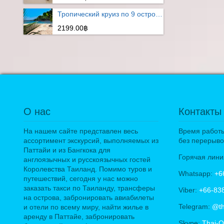
Тропический круиз по 9 островам
2199.00฿
О нас
Контакты
На нашем сайте представлен весь
Время работы:
ассортимент экскурсий, выполняемых из
без перерыво
Паттайи и из Бангкока для
Горячая лини
англоязычных и русскоязычных гостей
Королевства Таиланд. Помимо туров и
Whatsapp:
+6
путешествий, сегодня у нас можно
заказать такси по Таиланду, трансферы
Viber:
+66-83
на острова, забронировать авиабилеты
Telegram:
@th
и отели по всему миру, найти жилье в
аренду в Паттайе, забронировать
Skype:
Thai-O