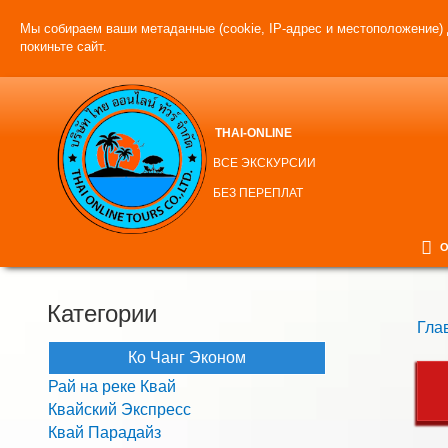
Мы собираем ваши метаданные (cookie, IP-адрес и местоположение) 
покиньте сайт.
THAI-ONLINE
ВСЕ ЭКСКУРСИИ
БЕЗ ПЕРЕПЛАТ
О
Категории
Гла
Ко Чанг Эконом
Рай на реке Квай
Квайский Экспресс
Квай Парадайз