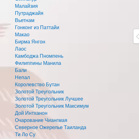
Малайзия
Путраджайя
Вьетнам
Гонконг из Паттайи
Макао
Бирма Янгон
Лаос
Камбоджа Пномпень
Филиппины Манила
Бали
Непал
Королевство Бутан
Золотой Треугольник
Золотой Треугольник Лучшее
Золотой Треугольник Максимум
Дой Интханон
Очарование Чиангмая
Северное Ожерелье Таиланда
Ти Ло Су