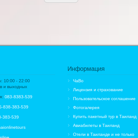
Информация
 10:00 - 22:00
ЧаВо
в и выходных
Лицензия и страхование
я:
083-8383-539
Пользовательское соглашение
6-838-383-539
Фотогалерея
Купить пакетный тур в Таиланд
8-383-539
Авиабилеты в Таиланд
aionlinetours
Отели в Таиланде и не только
nline