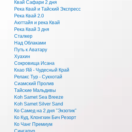
Квай Сафари 2 дня
Река Квай и Тайский Экспресс
Река Квай 2.0
Аюттайя и река Квай
Река Квай 3 дня
Сталкер
Над Облаками
Путь к Аватару
Хуахин
Сокровища Исана
Кхао Яй - Чудесный Край
Релакс Тур - Сукхотай
Сиамский Пролив
Тайские Мальдивы
Koh Samet Sea Breeze
Koh Samet Silver Sand
Ко Самед на 2 дня "Экзотик"
Ко Куд, Клонгхин Бич Резорт
Ко Чанг Премиум
Сингапур