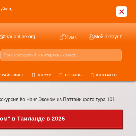
×
уйста,
o@thai-online.org
Мой аккаунт
Язык
ПРАЙС-ЛИСТ
ФОРУМ
ОТЗЫВЫ
КОНТАКТЫ
скурсия Ко Чанг Эконом из Паттайи фото тура 101
ом" в Таиланде в 2026