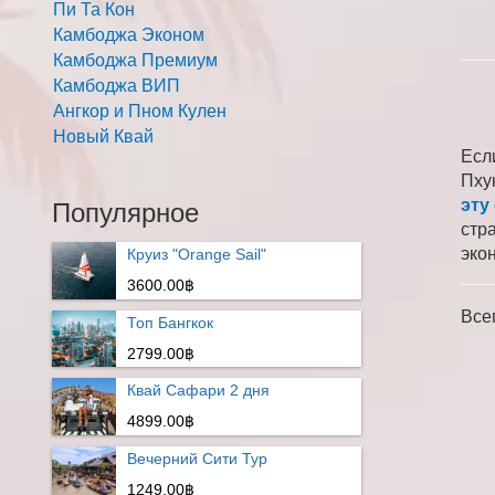
Пи Та Кон
Камбоджа Эконом
Камбоджа Премиум
Камбоджа ВИП
Ангкор и Пном Кулен
Новый Квай
Есл
Пху
эту
Популярное
стр
эко
Круиз "Orange Sail"
3600.00฿
Все
Топ Бангкок
2799.00฿
Квай Сафари 2 дня
4899.00฿
Вечерний Сити Тур
1249.00฿