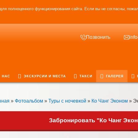
для полноценного функционирования сайта. Если вы не согласны, пожал
Позвонить
inf
 НАС
ЭКСКУРСИИ И МЕСТА
ТАКСИ
ГАЛЕРЕЯ
вная
»
Фотоальбом
»
Туры с ночевкой
»
Ко Чанг Эконом
» Эк
Забронировать "Ко Чанг Экон