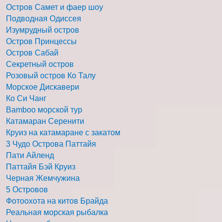
Остров Самет и фаер шоу
Подводная Одиссея
Изумрудный остров
Остров Принцессы
Остров Сабай
Секретный остров
Розовый остров Ко Талу
Морское Дискавери
Ко Си Чанг
Bamboo морской тур
Катамаран Серенити
Круиз на катамаране с закатом
3 Чудо Острова Паттайя
Пати Айленд
Паттайя Бэй Круиз
Черная Жемчужина
5 Островов
Фотоохота на китов Брайда
Реальная морская рыбалка