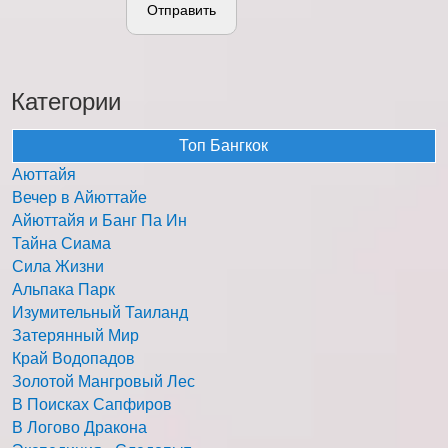
Отправить
Категории
Топ Бангкок
Аюттайя
Вечер в Айюттайе
Айюттайя и Банг Па Ин
Тайна Сиама
Сила Жизни
Альпака Парк
Изумительный Таиланд
Затерянный Мир
Край Водопадов
Золотой Мангровый Лес
В Поисках Сапфиров
В Логово Дракона