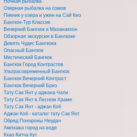
Ночная рыбалка
Озерная рыбалка на сомов
Пикник у озера и ужин на Сай Кео
Бангкок-Тур Классик
Вечерний Бангкок и Маханакхон
Обзорная экскурсия в Бангкоке
Девять Чудес Бангкока
Опасный Бангкок
Мистический Бангкок
Бангкок Город Контрастов
Ультрасовременный Бангкок
Бангкок Вечерний Контраст
Бангкок Вечерний Бриз
Тату Сак Янт у аджана Чали
Тату Сак Янт в Лесном Храме
Тату Сак Янт - аджан Коб
Аджан Коб - каталог тату Сак Янт
Обряд Похороны Неудач
Ампхава город на воде
Кхао Китча Кут