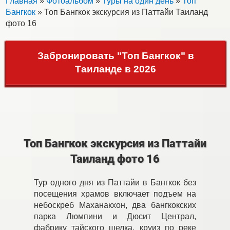
Главная
»
Фотоальбом
»
Туры на один день
»
Топ
Бангкок
» Топ Бангкок экскурсия из Паттайи Таиланд
фото 16
Забронировать "Топ Бангкок" в
Таиланде в 2026
Топ Бангкок экскурсия из Паттайи
Таиланд фото 16
Тур одного дня из Паттайи в Бангкок без
посещения храмов включает подъем на
небоскреб Маханакхон, два бангкокских
парка Люмпини и Дюсит Централ,
фабрику тайского шелка, круиз по реке