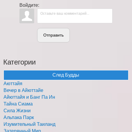
Войдите:
Отправить
Категории
След Будды
Аюттайя
Вечер в Айюттайе
Айюттайя и Банг Па Ин
Тайна Сиама
Сила Жизни
Альпака Парк
Изумительный Таиланд
Затерянный Мир