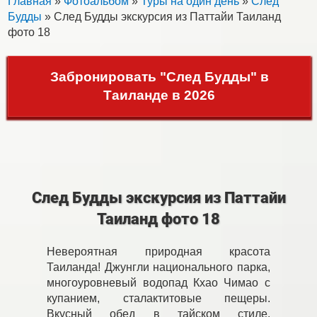
Главная
»
Фотоальбом
»
Туры на один день
»
След
Будды
» След Будды экскурсия из Паттайи Таиланд
фото 18
Забронировать "След Будды" в
Таиланде в 2026
След Будды экскурсия из Паттайи
Таиланд фото 18
Невероятная природная красота
Таиланда! Джунгли национального парка,
многоуровневый водопад Кхао Чимао с
купанием, сталактитовые пещеры.
Вкусный обед в тайском стиле.