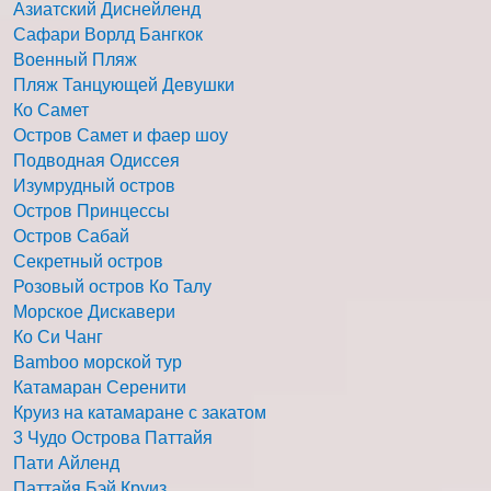
Азиатский Диснейленд
Сафари Ворлд Бангкок
Военный Пляж
Пляж Танцующей Девушки
Ко Самет
Остров Самет и фаер шоу
Подводная Одиссея
Изумрудный остров
Остров Принцессы
Остров Сабай
Секретный остров
Розовый остров Ко Талу
Морское Дискавери
Ко Си Чанг
Bamboo морской тур
Катамаран Серенити
Круиз на катамаране с закатом
3 Чудо Острова Паттайя
Пати Айленд
Паттайя Бэй Круиз