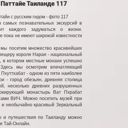
 Паттайе Таиланде 117
тайи с русским гидом - фото 117
з самых познавательных экскурсий в
ит каждого задуматься о жизни.
е пока не имеют широкой известности
, мы посетим множество красивейших
пещеру короля Нарая - национальный
, в котором местные монахи успешно
. Здесь мы осмотрим впечатляющий
Пхуттхабат - одном из пяти наиболее
и - город обезьян, древняя столица
ей, несколько древних разрушенных
окирующий монастырь Ват Пхрабат
вами ВИЧ. Можно посетить музей при
й и необычайно красивый Зеркальный
ры и путешествия по Таиланду можно
те Тай-Онлайн.