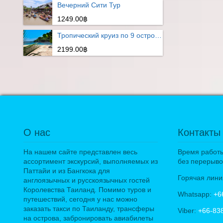
Вечерний Сити Тур
1249.00฿
Тропический круиз по 9 островам
2199.00฿
О нас
Контакты
На нашем сайте представлен весь
Время работы:
ассортимент экскурсий, выполняемых из
без перерыво
Паттайи и из Бангкока для
Горячая лини
англоязычных и русскоязычных гостей
Королевства Таиланд. Помимо туров и
Whatsapp:
+6
путешествий, сегодня у нас можно
заказать такси по Таиланду, трансферы
Viber:
+66-83
на острова, забронировать авиабилеты