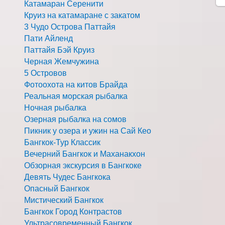
Катамаран Серенити
Круиз на катамаране с закатом
3 Чудо Острова Паттайя
Пати Айленд
Паттайя Бэй Круиз
Черная Жемчужина
5 Островов
Фотоохота на китов Брайда
Реальная морская рыбалка
Ночная рыбалка
Озерная рыбалка на сомов
Пикник у озера и ужин на Сай Кео
Бангкок-Тур Классик
Вечерний Бангкок и Маханакхон
Обзорная экскурсия в Бангкоке
Девять Чудес Бангкока
Опасный Бангкок
Мистический Бангкок
Бангкок Город Контрастов
Ультрасовременный Бангкок