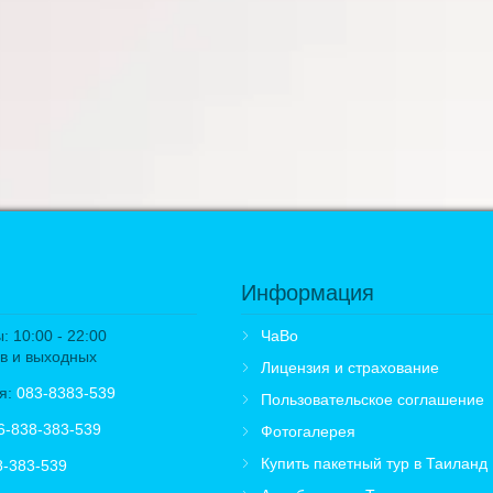
Информация
 10:00 - 22:00
ЧаВо
в и выходных
Лицензия и страхование
я:
083-8383-539
Пользовательское соглашение
6-838-383-539
Фотогалерея
Купить пакетный тур в Таиланд
8-383-539