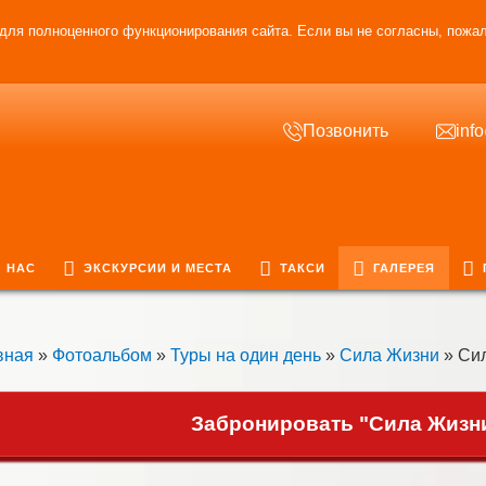
для полноценного функционирования сайта. Если вы не согласны, пожал
Позвонить
inf
 НАС
ЭКСКУРСИИ И МЕСТА
ТАКСИ
ГАЛЕРЕЯ
вная
»
Фотоальбом
»
Туры на один день
»
Сила Жизни
» Сил
Забронировать "Сила Жизни