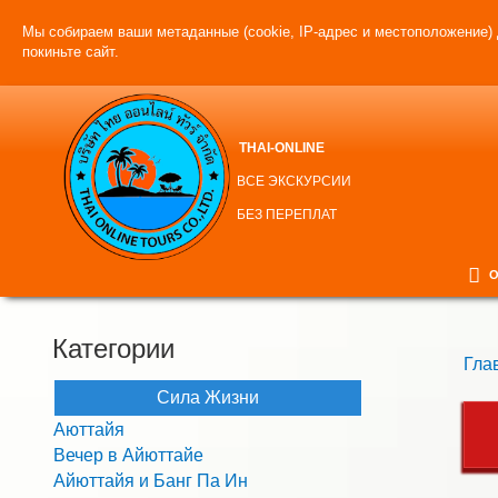
Мы собираем ваши метаданные (cookie, IP-адрес и местоположение) 
покиньте сайт.
THAI-ONLINE
ВСЕ ЭКСКУРСИИ
БЕЗ ПЕРЕПЛАТ
О
Категории
Гла
Сила Жизни
Аюттайя
Вечер в Айюттайе
Айюттайя и Банг Па Ин