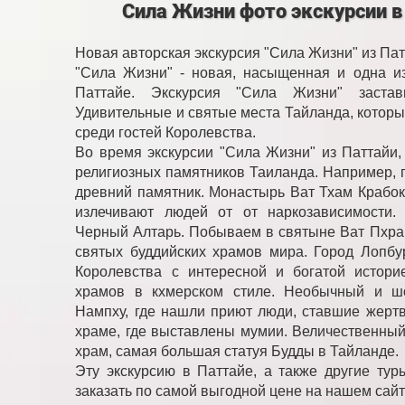
Сила Жизни фото экскурсии в
Новая авторская экскурсия "Сила Жизни" из Пат
"Сила Жизни" - новая, насыщенная и одна и
Паттайе. Экскурсия "Сила Жизни" застав
Удивительные и святые места Тайланда, которы
среди гостей Королевства.
Во время экскурсии "Сила Жизни" из Паттайи
религиозных памятников Таиланда. Например, 
древний памятник. Монастырь Ват Тхам Крабок
излечивают людей от от наркозависимости
Черный Алтарь. Побываем в святыне Ват Пхра 
святых буддийских храмов мира. Город Лопбур
Королевства с интересной и богатой истори
храмов в кхмерском стиле. Необычный и ш
Нампху, где нашли приют люди, ставшие жерт
храме, где выставлены мумии. Величественны
храм, самая большая статуя Будды в Тайланде.
Эту экскурсию в Паттайе, а также другие ту
заказать по самой выгодной цене на нашем сай