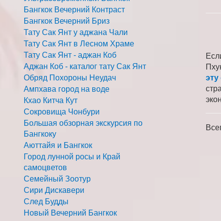
Бангкок Вечерний Контраст
Бангкок Вечерний Бриз
Тату Сак Янт у аджана Чали
Тату Сак Янт в Лесном Храме
Тату Сак Янт - аджан Коб
Есл
Аджан Коб - каталог тату Сак Янт
Пху
Обряд Похороны Неудач
эту
стр
Ампхава город на воде
эко
Кхао Китча Кут
Сокровища Чонбури
Большая обзорная экскурсия по
Все
Бангкоку
Аюттайя и Бангкок
Город лунной росы и Край
самоцветов
Семейный Зоотур
Сири Дискавери
След Будды
Новый Вечерний Бангкок