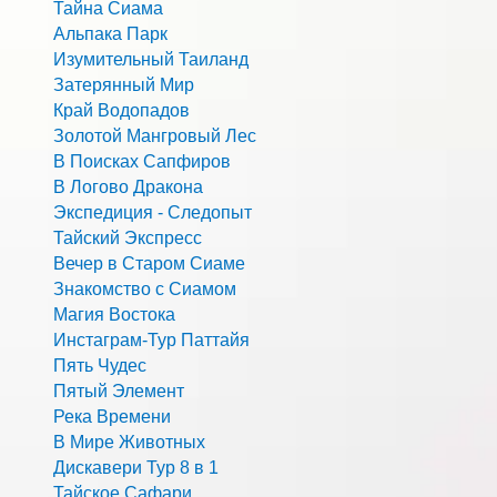
Тайна Сиама
Альпака Парк
Изумительный Таиланд
Затерянный Мир
Край Водопадов
Золотой Мангровый Лес
В Поисках Сапфиров
В Логово Дракона
Экспедиция - Следопыт
Тайский Экспресс
Вечер в Старом Сиаме
Знакомство с Сиамом
Магия Востока
Инстаграм-Тур Паттайя
Пять Чудес
Пятый Элемент
Река Времени
В Мире Животных
Дискавери Тур 8 в 1
Тайское Сафари