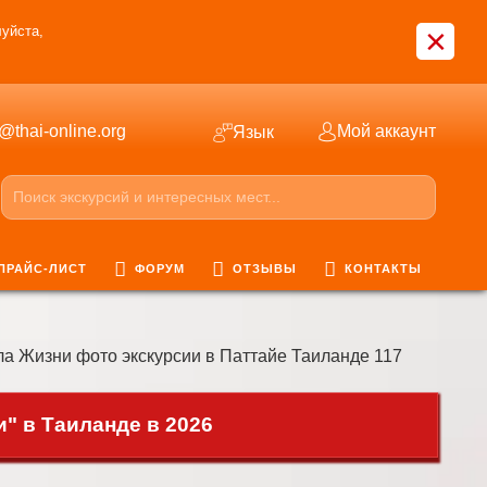
×
уйста,
o@thai-online.org
Мой аккаунт
Язык
ПРАЙС-ЛИСТ
ФОРУМ
ОТЗЫВЫ
КОНТАКТЫ
а Жизни фото экскурсии в Паттайе Таиланде 117
" в Таиланде в 2026