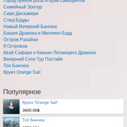
Город лунной росы и Край самоцветов
Семейный Зоотур
Сири Дискавери
След Будды
Новый Вечерний Бангкок
Башня Дракона и Миллион Будд
Остров Paradise
9 Островов
Квай Сафари и Каньон Летающего Дракона
Вечерний Сити Тур Паттайя
Топ Бангкок
Круиз Orange Sail
Популярное
Круиз "Orange Sail"
3600.00฿
Топ Бангкок