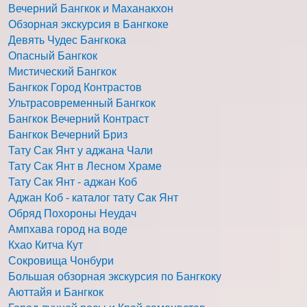
Вечерний Бангкок и Маханакхон
Обзорная экскурсия в Бангкоке
Девять Чудес Бангкока
Опасный Бангкок
Мистический Бангкок
Бангкок Город Контрастов
Ультрасовременный Бангкок
Бангкок Вечерний Контраст
Бангкок Вечерний Бриз
Тату Сак Янт у аджана Чали
Тату Сак Янт в Лесном Храме
Тату Сак Янт - аджан Коб
Аджан Коб - каталог тату Сак Янт
Обряд Похороны Неудач
Ампхава город на воде
Кхао Китча Кут
Сокровища Чонбури
Большая обзорная экскурсия по Бангкоку
Аюттайя и Бангкок