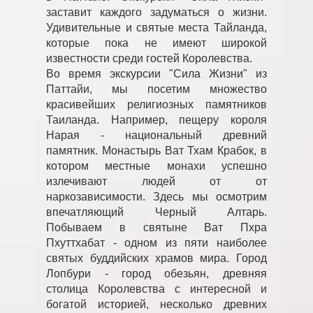
заставит каждого задуматься о жизни.
Удивительные и святые места Тайланда,
которые пока не имеют широкой
известности среди гостей Королевства.
Во время экскурсии "Сила Жизни" из
Паттайи, мы посетим множество
красивейших религиозных памятников
Таиланда. Например, пещеру короля
Нарая - национальный древний
памятник. Монастырь Ват Тхам Крабок, в
котором местные монахи успешно
излечивают людей от от
наркозависимости. Здесь мы осмотрим
впечатляющий Черный Алтарь.
Побываем в святыне Ват Пхра
Пхуттхабат - одном из пяти наиболее
святых буддийских храмов мира. Город
Лопбури - город обезьян, древняя
столица Королевства с интересной и
богатой историей, несколько древних