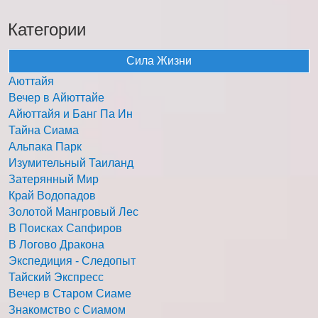
Категории
Сила Жизни
Аюттайя
Вечер в Айюттайе
Айюттайя и Банг Па Ин
Тайна Сиама
Альпака Парк
Изумительный Таиланд
Затерянный Мир
Край Водопадов
Золотой Мангровый Лес
В Поисках Сапфиров
В Логово Дракона
Экспедиция - Следопыт
Тайский Экспресс
Вечер в Старом Сиаме
Знакомство с Сиамом