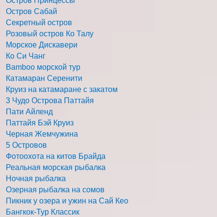
Остров Принцессы
Остров Сабай
Секретный остров
Розовый остров Ко Талу
Морское Дискавери
Ко Си Чанг
Bamboo морской тур
Катамаран Серенити
Круиз на катамаране с закатом
3 Чудо Острова Паттайя
Пати Айленд
Паттайя Бэй Круиз
Черная Жемчужина
5 Островов
Фотоохота на китов Брайда
Реальная морская рыбалка
Ночная рыбалка
Озерная рыбалка на сомов
Пикник у озера и ужин на Сай Кео
Бангкок-Тур Классик