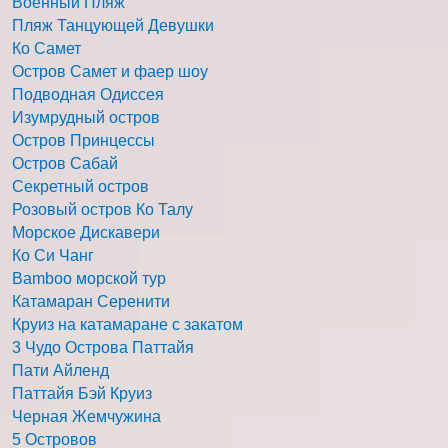
Военный Пляж
Пляж Танцующей Девушки
Ко Самет
Остров Самет и фаер шоу
Подводная Одиссея
Изумрудный остров
Остров Принцессы
Остров Сабай
Секретный остров
Розовый остров Ко Талу
Морское Дискавери
Ко Си Чанг
Bamboo морской тур
Катамаран Серенити
Круиз на катамаране с закатом
3 Чудо Острова Паттайя
Пати Айленд
Паттайя Бэй Круиз
Черная Жемчужина
5 Островов