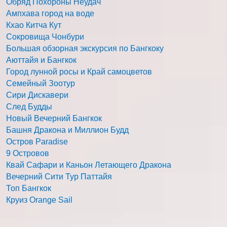
Обряд Похороны Неудач
Ампхава город на воде
Кхао Китча Кут
Сокровища Чонбури
Большая обзорная экскурсия по Бангкоку
Аюттайя и Бангкок
Город лунной росы и Край самоцветов
Семейный Зоотур
Сири Дискавери
След Будды
Новый Вечерний Бангкок
Башня Дракона и Миллион Будд
Остров Paradise
9 Островов
Квай Сафари и Каньон Летающего Дракона
Вечерний Сити Тур Паттайя
Топ Бангкок
Круиз Orange Sail