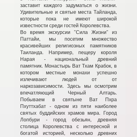
заставит каждого задуматься о жизни.
Удивительные и святые места Тайланда,
которые пока не имеют широкой
известности среди гостей Королевства.
Во время экскурсии "Сила Жизни" из
Паттайи, мы посетим множество
красивейших религиозных памятников
Таиланда. Например, пещеру короля
Нарая - национальный древний
памятник. Монастырь Ват Тхам Крабок, в
котором местные монахи успешно
излечивают людей от от
наркозависимости. Здесь мы осмотрим
впечатляющий Черный Алтарь.
Побываем в святыне Ват Пхра
Пхуттхабат - одном из пяти наиболее
святых буддийских храмов мира. Город
Лопбури - город обезьян, древняя
столица Королевства с интересной и
богатой историей, несколько древних