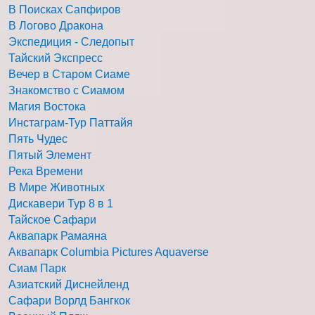
В Поисках Сапфиров
В Логово Дракона
Экспедиция - Следопыт
Тайский Экспресс
Вечер в Старом Сиаме
Знакомство с Сиамом
Магия Востока
Инстаграм-Тур Паттайя
Пять Чудес
Пятый Элемент
Река Времени
В Мире Животных
Дискавери Тур 8 в 1
Тайское Сафари
Аквапарк Рамаяна
Аквапарк Columbia Pictures Aquaverse
Сиам Парк
Азиатский Диснейленд
Сафари Ворлд Бангкок