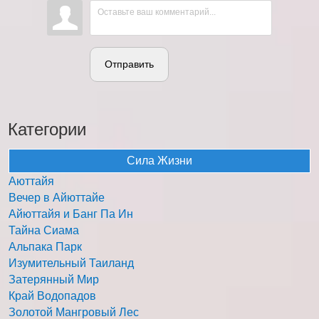
Отправить
Категории
Сила Жизни
Аюттайя
Вечер в Айюттайе
Айюттайя и Банг Па Ин
Тайна Сиама
Альпака Парк
Изумительный Таиланд
Затерянный Мир
Край Водопадов
Золотой Мангровый Лес