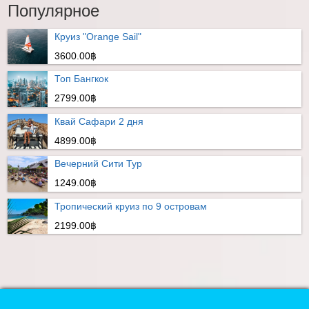
Популярное
Круиз "Orange Sail"
3600.00฿
Топ Бангкок
2799.00฿
Квай Сафари 2 дня
4899.00฿
Вечерний Сити Тур
1249.00฿
Тропический круиз по 9 островам
2199.00฿