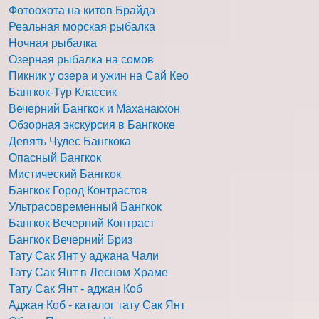
Фотоохота на китов Брайда
Реальная морская рыбалка
Ночная рыбалка
Озерная рыбалка на сомов
Пикник у озера и ужин на Сай Кео
Бангкок-Тур Классик
Вечерний Бангкок и Маханакхон
Обзорная экскурсия в Бангкоке
Девять Чудес Бангкока
Опасный Бангкок
Мистический Бангкок
Бангкок Город Контрастов
Ультрасовременный Бангкок
Бангкок Вечерний Контраст
Бангкок Вечерний Бриз
Тату Сак Янт у аджана Чали
Тату Сак Янт в Лесном Храме
Тату Сак Янт - аджан Коб
Аджан Коб - каталог тату Сак Янт