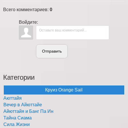
Всего комментариев
:
0
Войдите:
Отправить
Категории
Круиз Orange Sail
Аюттайя
Вечер в Айюттайе
Айюттайя и Банг Па Ин
Тайна Сиама
Сила Жизни