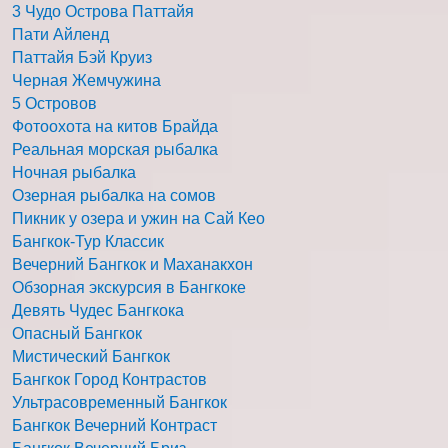
3 Чудо Острова Паттайя
Пати Айленд
Паттайя Бэй Круиз
Черная Жемчужина
5 Островов
Фотоохота на китов Брайда
Реальная морская рыбалка
Ночная рыбалка
Озерная рыбалка на сомов
Пикник у озера и ужин на Сай Кео
Бангкок-Тур Классик
Вечерний Бангкок и Маханакхон
Обзорная экскурсия в Бангкоке
Девять Чудес Бангкока
Опасный Бангкок
Мистический Бангкок
Бангкок Город Контрастов
Ультрасовременный Бангкок
Бангкок Вечерний Контраст