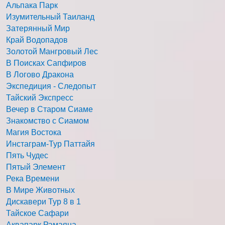
Альпака Парк
Изумительный Таиланд
Затерянный Мир
Край Водопадов
Золотой Мангровый Лес
В Поисках Сапфиров
В Логово Дракона
Экспедиция - Следопыт
Тайский Экспресс
Вечер в Старом Сиаме
Знакомство с Сиамом
Магия Востока
Инстаграм-Тур Паттайя
Пять Чудес
Пятый Элемент
Река Времени
В Мире Животных
Дискавери Тур 8 в 1
Тайское Сафари
Аквапарк Рамаяна