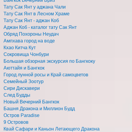
Бангкок Вечерний Бриз
Тату Сак Янт у аджана Чали
Тату Сак Янт в Лесном Храме
Тату Сак Янт - аджан Коб
Аджан Коб - каталог тату Сак Янт
Обряд Похороны Неудач
Ампхава город на воде
Кхао Китча Кут
Сокровища Чонбури
Большая обзорная экскурсия по Бангкоку
Аюттайя и Бангкок
Город лунной росы и Край самоцветов
Семейный Зоотур
Сири Дискавери
След Будды
Новый Вечерний Бангкок
Башня Дракона и Миллион Будд
Остров Paradise
9 Островов
Квай Сафари и Каньон Летающего Дракона