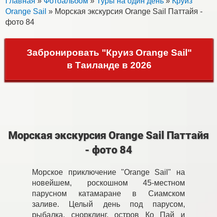
Главная
»
Фотоальбом
»
Туры на один день
»
Круиз
Orange Sail
» Морская экскурсия Orange Sail Паттайя -
фото 84
Забронировать "Круиз Orange Sail"
в Таиланде в 2026
Морская экскурсия Orange Sail Паттайя
- фото 84
Морское приключение "Orange Sail" на
новейшем, роскошном 45-местном
парусном катамаране в Сиамском
заливе. Целый день под парусом,
рыбалка, снорклинг, остров Ко Пай и