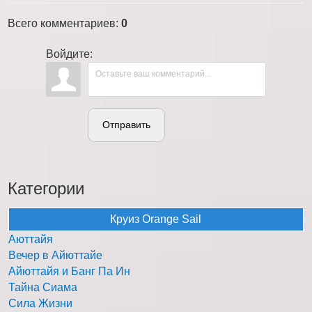
Всего комментариев
:
0
Войдите:
Отправить
Категории
Круиз Orange Sail
Аюттайя
Вечер в Айюттайе
Айюттайя и Банг Па Ин
Тайна Сиама
Сила Жизни