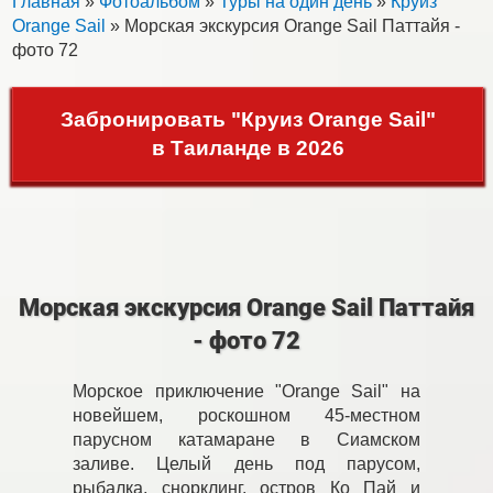
Главная
»
Фотоальбом
»
Туры на один день
»
Круиз
Orange Sail
» Морская экскурсия Orange Sail Паттайя -
фото 72
Забронировать "Круиз Orange Sail"
в Таиланде в 2026
Морская экскурсия Orange Sail Паттайя
- фото 72
Морское приключение "Orange Sail" на
новейшем, роскошном 45-местном
парусном катамаране в Сиамском
заливе. Целый день под парусом,
рыбалка, снорклинг, остров Ко Пай и