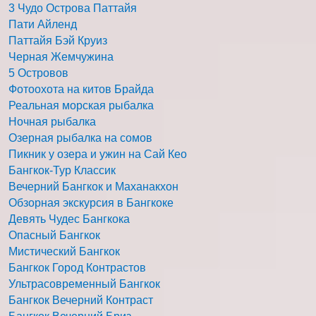
3 Чудо Острова Паттайя
Пати Айленд
Паттайя Бэй Круиз
Черная Жемчужина
5 Островов
Фотоохота на китов Брайда
Реальная морская рыбалка
Ночная рыбалка
Озерная рыбалка на сомов
Пикник у озера и ужин на Сай Кео
Бангкок-Тур Классик
Вечерний Бангкок и Маханакхон
Обзорная экскурсия в Бангкоке
Девять Чудес Бангкока
Опасный Бангкок
Мистический Бангкок
Бангкок Город Контрастов
Ультрасовременный Бангкок
Бангкок Вечерний Контраст