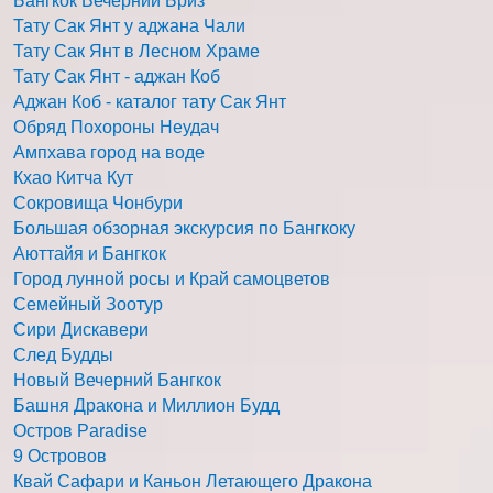
Бангкок Вечерний Бриз
Тату Сак Янт у аджана Чали
Тату Сак Янт в Лесном Храме
Тату Сак Янт - аджан Коб
Аджан Коб - каталог тату Сак Янт
Обряд Похороны Неудач
Ампхава город на воде
Кхао Китча Кут
Сокровища Чонбури
Большая обзорная экскурсия по Бангкоку
Аюттайя и Бангкок
Город лунной росы и Край самоцветов
Семейный Зоотур
Сири Дискавери
След Будды
Новый Вечерний Бангкок
Башня Дракона и Миллион Будд
Остров Paradise
9 Островов
Квай Сафари и Каньон Летающего Дракона