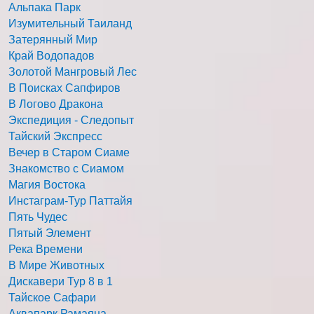
Альпака Парк
Изумительный Таиланд
Затерянный Мир
Край Водопадов
Золотой Мангровый Лес
В Поисках Сапфиров
В Логово Дракона
Экспедиция - Следопыт
Тайский Экспресс
Вечер в Старом Сиаме
Знакомство с Сиамом
Магия Востока
Инстаграм-Тур Паттайя
Пять Чудес
Пятый Элемент
Река Времени
В Мире Животных
Дискавери Тур 8 в 1
Тайское Сафари
Аквапарк Рамаяна