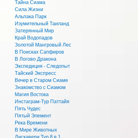
Тайна Сиама
Сила Жизни
Альпака Парк
Изумительный Таиланд
Затерянный Мир
Край Водопадов
Золотой Мангровый Лес
В Поисках Сапфиров
В Логово Дракона
Экспедиция - Следопыт
Тайский Экспресс
Вечер в Старом Сиаме
Знакомство с Сиамом
Магия Востока
Инстаграм-Тур Паттайя
Пять Чудес
Пятый Элемент
Река Времени
В Мире Животных
Дискавери Тур 8 в 1