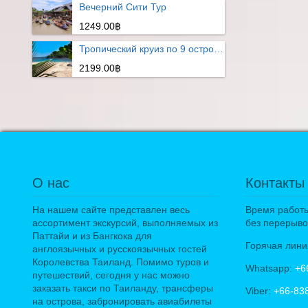
Вечерний Сити Тур
1249.00฿
Тропический круиз по 9 островам
2199.00฿
О нас
Контакты
На нашем сайте представлен весь
Время работы:
ассортимент экскурсий, выполняемых из
без перерыво
Паттайи и из Бангкока для
Горячая лини
англоязычных и русскоязычных гостей
Королевства Таиланд. Помимо туров и
Whatsapp:
+6
путешествий, сегодня у нас можно
заказать такси по Таиланду, трансферы
Viber:
+66-83
на острова, забронировать авиабилеты