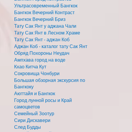
Ультрасовременный Бангкок
Бангкок Вечерний Контраст
Бангкок Вечерний Бриз
Тату Сак Янт у аджана Чали
Тату Сак Янт в Лесном Храме
Тату Сак Янт - аджан Коб
Аджан Коб - каталог тату Сак Янт
Обряд Похороны Неудач
Ампхава город на воде
Кхао Китча Кут
Сокровища Чонбури
Большая обзорная экскурсия по
Бангкоку
Аюттайя и Бангкок
Город лунной росы и Край
самоцветов
Семейный Зоотур
Сири Дискавери
След Будды