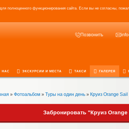
для полноценного функционирования сайта. Если вы не согласны, пожал
Позвонить
inf
 НАС
ЭКСКУРСИИ И МЕСТА
ТАКСИ
ГАЛЕРЕЯ
вная
»
Фотоальбом
»
Туры на один день
»
Круиз Orange Sail
Забронировать "Круиз Orange S