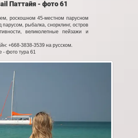
il Паттайя - фото 61
шем, роскошном 45-местном парусном
 парусом, рыбалка, снорклинг, остров
тивности, великолепные пейзажи и
айн: +668-3838-3539 на русском.
е - фото тура 61