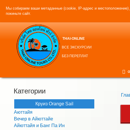
Мы собираем ваши метаданные (cookie, IP-адрес и местоположение) 
покиньте сайт.
THAI-ONLINE
ВСЕ ЭКСКУРСИИ
БЕЗ ПЕРЕПЛАТ
О
Категории
Гла
Круиз Orange Sail
Аюттайя
Вечер в Айюттайе
Айюттайя и Банг Па Ин