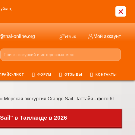
×
уйста,
o@thai-online.org
Мой аккаунт
Язык
ПРАЙС-ЛИСТ
ФОРУМ
ОТЗЫВЫ
КОНТАКТЫ
» Морская экскурсия Orange Sail Паттайя - фото 61
ail" в Таиланде в 2026