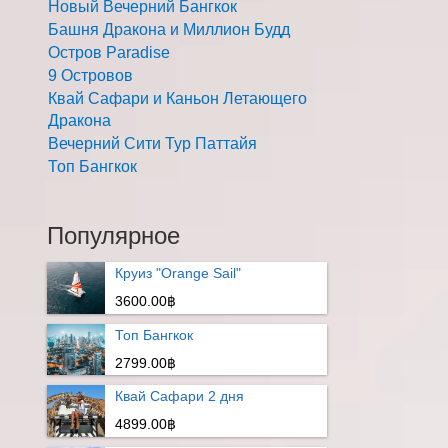
Новый Вечерний Бангкок
Башня Дракона и Миллион Будд
Остров Paradise
9 Островов
Квай Сафари и Каньон Летающего
Дракона
Вечерний Сити Тур Паттайя
Топ Бангкок
Популярное
Круиз "Orange Sail"
3600.00฿
Топ Бангкок
2799.00฿
Квай Сафари 2 дня
4899.00฿