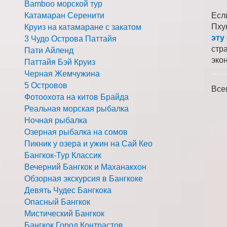
Bamboo морской тур
Катамаран Серенити
Есл
Пху
Круиз на катамаране с закатом
эту
3 Чудо Острова Паттайя
стр
Пати Айленд
эко
Паттайя Бэй Круиз
Черная Жемчужина
5 Островов
Все
Фотоохота на китов Брайда
Реальная морская рыбалка
Ночная рыбалка
Озерная рыбалка на сомов
Пикник у озера и ужин на Сай Кео
Бангкок-Тур Классик
Вечерний Бангкок и Маханакхон
Обзорная экскурсия в Бангкоке
Девять Чудес Бангкока
Опасный Бангкок
Мистический Бангкок
Бангкок Город Контрастов