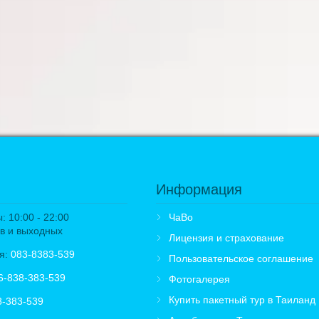
Информация
 10:00 - 22:00
ЧаВо
в и выходных
Лицензия и страхование
я:
083-8383-539
Пользовательское соглашение
6-838-383-539
Фотогалерея
Купить пакетный тур в Таиланд
8-383-539