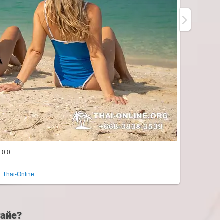
0.0
Thai-Online
тайе?