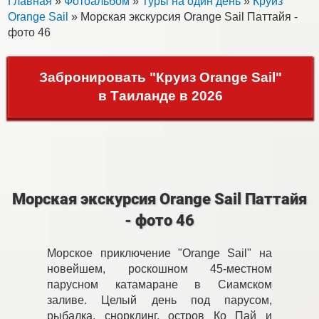
Главная
»
Фотоальбом
»
Туры на один день
»
Круиз
Orange Sail
» Морская экскурсия Orange Sail Паттайя -
фото 46
Забронировать "Круиз Orange Sail"
в Таиланде в 2026
Морская экскурсия Orange Sail Паттайя
- фото 46
Морское приключение "Orange Sail" на
новейшем, роскошном 45-местном
парусном катамаране в Сиамском
заливе. Целый день под парусом,
рыбалка, снорклинг, остров Ко Пай и