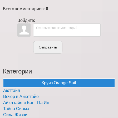
Всего комментариев
:
0
Войдите:
Отправить
Категории
Круиз Orange Sail
Аюттайя
Вечер в Айюттайе
Айюттайя и Банг Па Ин
Тайна Сиама
Сила Жизни