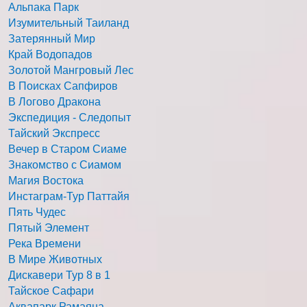
Альпака Парк
Изумительный Таиланд
Затерянный Мир
Край Водопадов
Золотой Мангровый Лес
В Поисках Сапфиров
В Логово Дракона
Экспедиция - Следопыт
Тайский Экспресс
Вечер в Старом Сиаме
Знакомство с Сиамом
Магия Востока
Инстаграм-Тур Паттайя
Пять Чудес
Пятый Элемент
Река Времени
В Мире Животных
Дискавери Тур 8 в 1
Тайское Сафари
Аквапарк Рамаяна