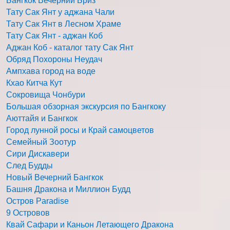
Бангкок Вечерний Бриз
Тату Сак Янт у аджана Чали
Тату Сак Янт в Лесном Храме
Тату Сак Янт - аджан Коб
Аджан Коб - каталог тату Сак Янт
Обряд Похороны Неудач
Ампхава город на воде
Кхао Китча Кут
Сокровища Чонбури
Большая обзорная экскурсия по Бангкоку
Аюттайя и Бангкок
Город лунной росы и Край самоцветов
Семейный Зоотур
Сири Дискавери
След Будды
Новый Вечерний Бангкок
Башня Дракона и Миллион Будд
Остров Paradise
9 Островов
Квай Сафари и Каньон Летающего Дракона