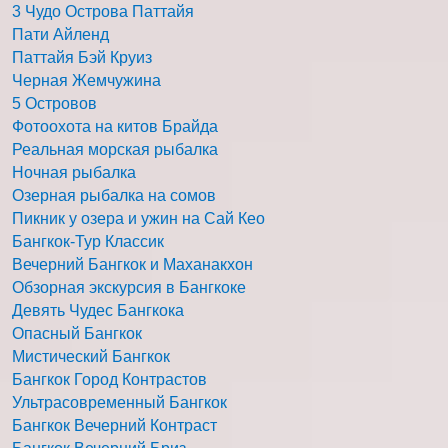
3 Чудо Острова Паттайя
Пати Айленд
Паттайя Бэй Круиз
Черная Жемчужина
5 Островов
Фотоохота на китов Брайда
Реальная морская рыбалка
Ночная рыбалка
Озерная рыбалка на сомов
Пикник у озера и ужин на Сай Кео
Бангкок-Тур Классик
Вечерний Бангкок и Маханакхон
Обзорная экскурсия в Бангкоке
Девять Чудес Бангкока
Опасный Бангкок
Мистический Бангкок
Бангкок Город Контрастов
Ультрасовременный Бангкок
Бангкок Вечерний Контраст