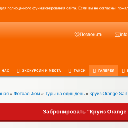
для полноценного функционирования сайта. Если вы не согласны, пожал
Позвонить
inf
 НАС
ЭКСКУРСИИ И МЕСТА
ТАКСИ
ГАЛЕРЕЯ
вная
»
Фотоальбом
»
Туры на один день
»
Круиз Orange Sail
Забронировать "Круиз Orange S