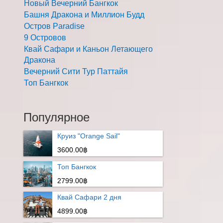
Новый Вечерний Бангкок
Башня Дракона и Миллион Будд
Остров Paradise
9 Островов
Квай Сафари и Каньон Летающего
Дракона
Вечерний Сити Тур Паттайя
Топ Бангкок
Популярное
Круиз "Orange Sail"
3600.00฿
Топ Бангкок
2799.00฿
Квай Сафари 2 дня
4899.00฿