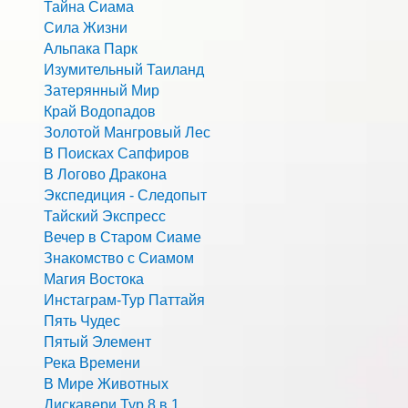
Тайна Сиама
Сила Жизни
Альпака Парк
Изумительный Таиланд
Затерянный Мир
Край Водопадов
Золотой Мангровый Лес
В Поисках Сапфиров
В Логово Дракона
Экспедиция - Следопыт
Тайский Экспресс
Вечер в Старом Сиаме
Знакомство с Сиамом
Магия Востока
Инстаграм-Тур Паттайя
Пять Чудес
Пятый Элемент
Река Времени
В Мире Животных
Дискавери Тур 8 в 1