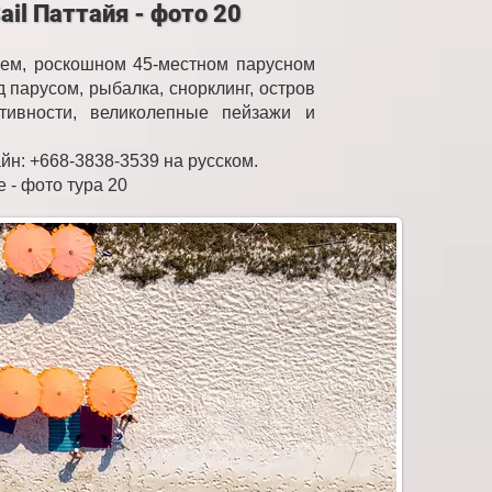
il Паттайя - фото 20
шем, роскошном 45-местном парусном
 парусом, рыбалка, снорклинг, остров
тивности, великолепные пейзажи и
айн: +668-3838-3539 на русском.
е - фото тура 20