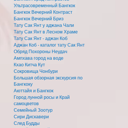
Ультрасовременный Бангкок
Бангкок Вечерний Контраст
Бангкок Вечерний Бриз
Тату Сак Янт у аджана Чали
Тату Сак Янт в Лесном Храме
Тату Сак Янт - аджан Коб
Аджан Коб - каталог тату Сак Янт
Обряд Похороны Неудач
Ампхава город на воде
Кхао Китча Кут
Сокровища Чонбури
Большая обзорная экскурсия по
Бангкоку
Аюттайя и Бангкок
Город лунной росы и Край
самоцветов
Семейный Зоотур
Сири Дискавери
След Будды