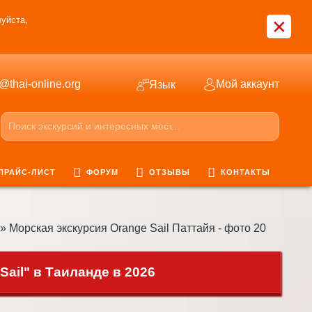
×
уйста,
o@thai-online.org
Мой аккаунт
Язык
ПРАЙС-ЛИСТ
ФОРУМ
ОТЗЫВЫ
КОНТАКТЫ
» Морская экскурсия Orange Sail Паттайя - фото 20
ail" в Таиланде в 2026