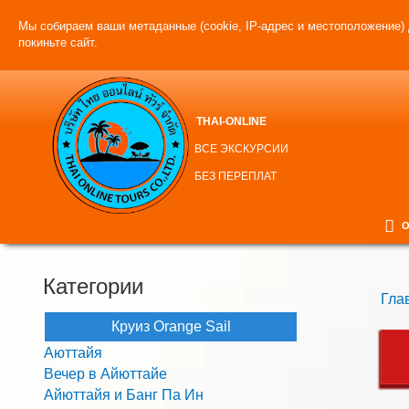
Мы собираем ваши метаданные (cookie, IP-адрес и местоположение) 
покиньте сайт.
THAI-ONLINE
ВСЕ ЭКСКУРСИИ
БЕЗ ПЕРЕПЛАТ
О
Категории
Гла
Круиз Orange Sail
Аюттайя
Вечер в Айюттайе
Айюттайя и Банг Па Ин