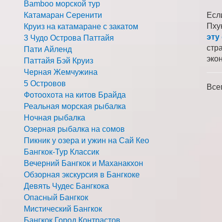
Bamboo морской тур
Катамаран Серенити
Есл
Пху
Круиз на катамаране с закатом
эту
3 Чудо Острова Паттайя
стр
Пати Айленд
эко
Паттайя Бэй Круиз
Черная Жемчужина
5 Островов
Все
Фотоохота на китов Брайда
Реальная морская рыбалка
Ночная рыбалка
Озерная рыбалка на сомов
Пикник у озера и ужин на Сай Кео
Бангкок-Тур Классик
Вечерний Бангкок и Маханакхон
Обзорная экскурсия в Бангкоке
Девять Чудес Бангкока
Опасный Бангкок
Мистический Бангкок
Бангкок Город Контрастов