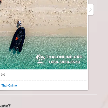
0.0
Thai-Online
тайе?