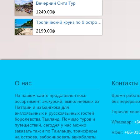
Вечерний Сити Тур
1249.00฿
Тропический круиз по 9 островам
2199.00฿
О нас
Контакты
На нашем сайте представлен весь
Время работы:
ассортимент экскурсий, выполняемых из
без перерыво
Паттайи и из Бангкока для
Горячая лини
англоязычных и русскоязычных гостей
Королевства Таиланд. Помимо туров и
Whatsapp:
+6
путешествий, сегодня у нас можно
заказать такси по Таиланду, трансферы
Viber:
+66-83
на острова, забронировать авиабилеты