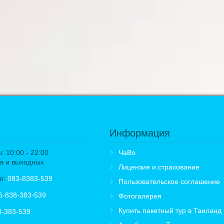
Информация
 10:00 - 22:00
ЧаВо
в и выходных
Лицензия и страхование
я:
083-8383-539
Пользовательское соглашение
6-838-383-539
Фотогалерея
Купить пакетный тур в Таиланд
8-383-539