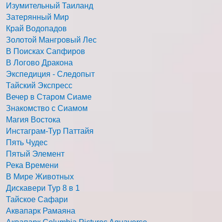
Изумительный Таиланд
Затерянный Мир
Край Водопадов
Золотой Мангровый Лес
В Поисках Сапфиров
В Логово Дракона
Экспедиция - Следопыт
Тайский Экспресс
Вечер в Старом Сиаме
Знакомство с Сиамом
Магия Востока
Инстаграм-Тур Паттайя
Пять Чудес
Пятый Элемент
Река Времени
В Мире Животных
Дискавери Тур 8 в 1
Тайское Сафари
Аквапарк Рамаяна