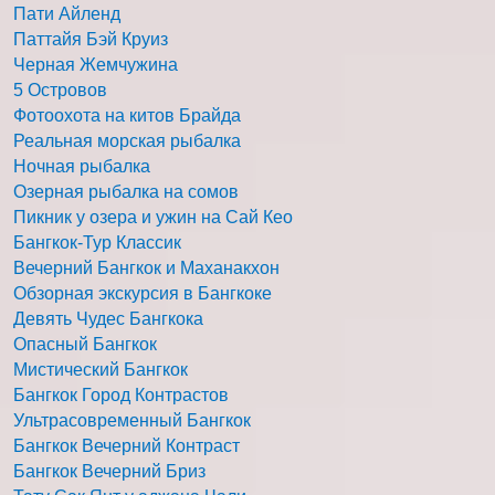
Пати Айленд
Паттайя Бэй Круиз
Черная Жемчужина
5 Островов
Фотоохота на китов Брайда
Реальная морская рыбалка
Ночная рыбалка
Озерная рыбалка на сомов
Пикник у озера и ужин на Сай Кео
Бангкок-Тур Классик
Вечерний Бангкок и Маханакхон
Обзорная экскурсия в Бангкоке
Девять Чудес Бангкока
Опасный Бангкок
Мистический Бангкок
Бангкок Город Контрастов
Ультрасовременный Бангкок
Бангкок Вечерний Контраст
Бангкок Вечерний Бриз