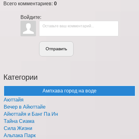
Всего комментариев
:
0
Войдите:
Отправить
Категории
Ампхава город на воде
Аюттайя
Вечер в Айюттайе
Айюттайя и Банг Па Ин
Тайна Сиама
Сила Жизни
Альпака Парк