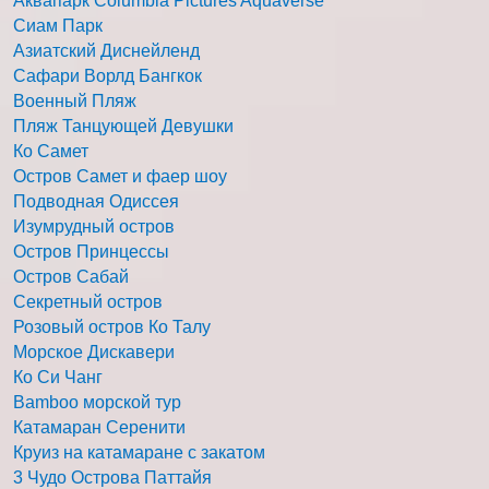
Аквапарк Columbia Pictures Aquaverse
Сиам Парк
Азиатский Диснейленд
Сафари Ворлд Бангкок
Военный Пляж
Пляж Танцующей Девушки
Ко Самет
Остров Самет и фаер шоу
Подводная Одиссея
Изумрудный остров
Остров Принцессы
Остров Сабай
Секретный остров
Розовый остров Ко Талу
Морское Дискавери
Ко Си Чанг
Bamboo морской тур
Катамаран Серенити
Круиз на катамаране с закатом
3 Чудо Острова Паттайя