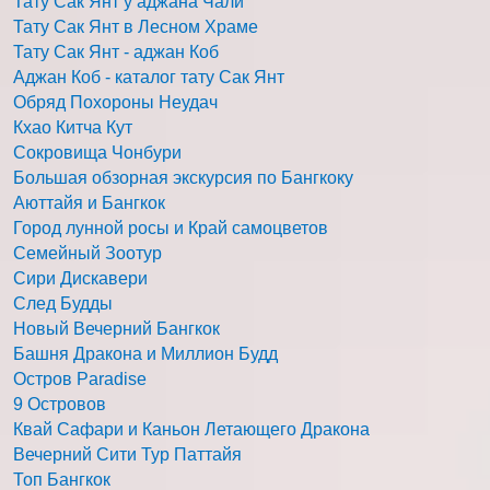
Тату Сак Янт у аджана Чали
Тату Сак Янт в Лесном Храме
Тату Сак Янт - аджан Коб
Аджан Коб - каталог тату Сак Янт
Обряд Похороны Неудач
Кхао Китча Кут
Сокровища Чонбури
Большая обзорная экскурсия по Бангкоку
Аюттайя и Бангкок
Город лунной росы и Край самоцветов
Семейный Зоотур
Сири Дискавери
След Будды
Новый Вечерний Бангкок
Башня Дракона и Миллион Будд
Остров Paradise
9 Островов
Квай Сафари и Каньон Летающего Дракона
Вечерний Сити Тур Паттайя
Топ Бангкок