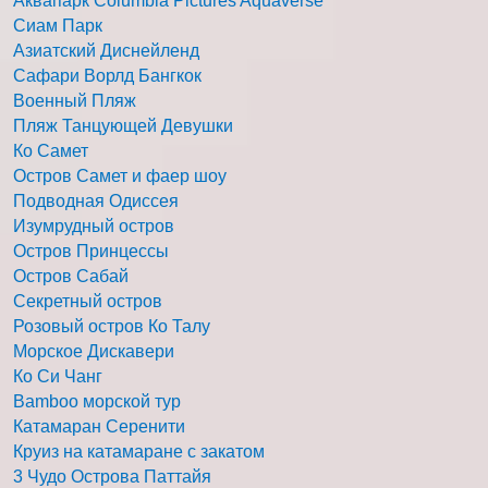
Аквапарк Columbia Pictures Aquaverse
Сиам Парк
Азиатский Диснейленд
Сафари Ворлд Бангкок
Военный Пляж
Пляж Танцующей Девушки
Ко Самет
Остров Самет и фаер шоу
Подводная Одиссея
Изумрудный остров
Остров Принцессы
Остров Сабай
Секретный остров
Розовый остров Ко Талу
Морское Дискавери
Ко Си Чанг
Bamboo морской тур
Катамаран Серенити
Круиз на катамаране с закатом
3 Чудо Острова Паттайя