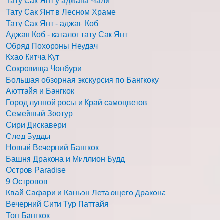
Тату Сак Янт у аджана Чали
Тату Сак Янт в Лесном Храме
Тату Сак Янт - аджан Коб
Аджан Коб - каталог тату Сак Янт
Обряд Похороны Неудач
Кхао Китча Кут
Сокровища Чонбури
Большая обзорная экскурсия по Бангкоку
Аюттайя и Бангкок
Город лунной росы и Край самоцветов
Семейный Зоотур
Сири Дискавери
След Будды
Новый Вечерний Бангкок
Башня Дракона и Миллион Будд
Остров Paradise
9 Островов
Квай Сафари и Каньон Летающего Дракона
Вечерний Сити Тур Паттайя
Топ Бангкок