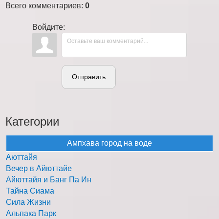
Всего комментариев
:
0
Войдите:
Отправить
Категории
Ампхава город на воде
Аюттайя
Вечер в Айюттайе
Айюттайя и Банг Па Ин
Тайна Сиама
Сила Жизни
Альпака Парк