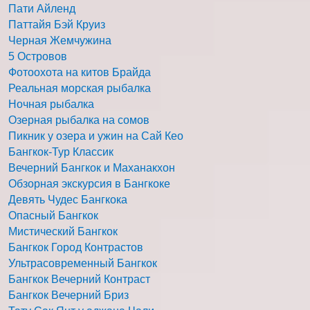
Пати Айленд
Паттайя Бэй Круиз
Черная Жемчужина
5 Островов
Фотоохота на китов Брайда
Реальная морская рыбалка
Ночная рыбалка
Озерная рыбалка на сомов
Пикник у озера и ужин на Сай Кео
Бангкок-Тур Классик
Вечерний Бангкок и Маханакхон
Обзорная экскурсия в Бангкоке
Девять Чудес Бангкока
Опасный Бангкок
Мистический Бангкок
Бангкок Город Контрастов
Ультрасовременный Бангкок
Бангкок Вечерний Контраст
Бангкок Вечерний Бриз