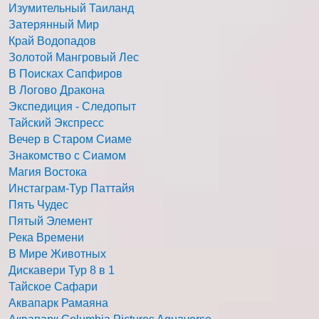
Изумительный Таиланд
Затерянный Мир
Край Водопадов
Золотой Мангровый Лес
В Поисках Сапфиров
В Логово Дракона
Экспедиция - Следопыт
Тайский Экспресс
Вечер в Старом Сиаме
Знакомство с Сиамом
Магия Востока
Инстаграм-Тур Паттайя
Пять Чудес
Пятый Элемент
Река Времени
В Мире Животных
Дискавери Тур 8 в 1
Тайское Сафари
Аквапарк Рамаяна