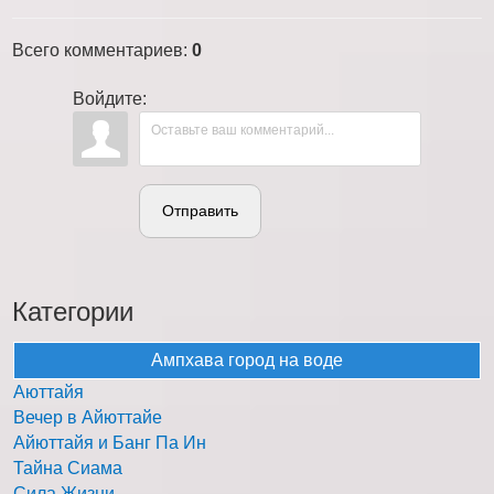
Всего комментариев
:
0
Войдите:
Отправить
Категории
Ампхава город на воде
Аюттайя
Вечер в Айюттайе
Айюттайя и Банг Па Ин
Тайна Сиама
Сила Жизни