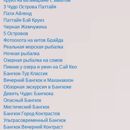
Круиз на катамаране с закатом
3 Чудо Острова Паттайя
Пати Айленд
Паттайя Бэй Круиз
Черная Жемчужина
5 Островов
Фотоохота на китов Брайда
Реальная морская рыбалка
Ночная рыбалка
Озерная рыбалка на сомов
Пикник у озера и ужин на Сай Кео
Бангкок-Тур Классик
Вечерний Бангкок и Маханакхон
Обзорная экскурсия в Бангкоке
Девять Чудес Бангкока
Опасный Бангкок
Мистический Бангкок
Бангкок Город Контрастов
Ультрасовременный Бангкок
Бангкок Вечерний Контраст