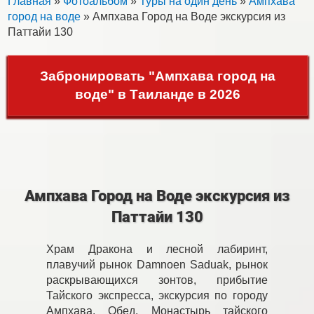
Главная
»
Фотоальбом
»
Туры на один день
»
Ампхава
город на воде
» Ампхава Город на Воде экскурсия из
Паттайи 130
Забронировать "Ампхава город на
воде" в Таиланде в 2026
Ампхава Город на Воде экскурсия из
Паттайи 130
Храм Дракона и лесной лабиринт,
плавучий рынок Damnoen Saduak, рынок
раскрывающихся зонтов, прибытие
Тайского экспресса, экскурсия по городу
Ампхава. Обед. Монастырь тайского