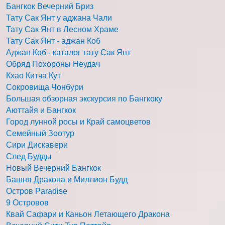
Бангкок Вечерний Бриз
Тату Сак Янт у аджана Чали
Тату Сак Янт в Лесном Храме
Тату Сак Янт - аджан Коб
Аджан Коб - каталог тату Сак Янт
Обряд Похороны Неудач
Кхао Китча Кут
Сокровища Чонбури
Большая обзорная экскурсия по Бангкоку
Аюттайя и Бангкок
Город лунной росы и Край самоцветов
Семейный Зоотур
Сири Дискавери
След Будды
Новый Вечерний Бангкок
Башня Дракона и Миллион Будд
Остров Paradise
9 Островов
Квай Сафари и Каньон Летающего Дракона