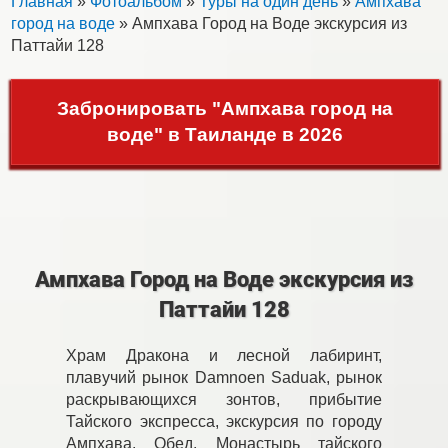
Главная
»
Фотоальбом
»
Туры на один день
»
Ампхава
город на воде
» Ампхава Город на Воде экскурсия из
Паттайи 128
Забронировать "Ампхава город на
воде" в Таиланде в 2026
Ампхава Город на Воде экскурсия из
Паттайи 128
Храм Дракона и лесной лабиринт,
плавучий рынок Damnoen Saduak, рынок
раскрывающихся зонтов, прибытие
Тайского экспресса, экскурсия по городу
Ампхава. Обед. Монастырь тайского