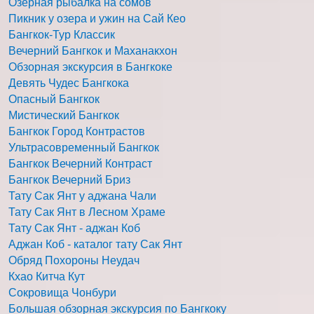
Озерная рыбалка на сомов
Пикник у озера и ужин на Сай Кео
Бангкок-Тур Классик
Вечерний Бангкок и Маханакхон
Обзорная экскурсия в Бангкоке
Девять Чудес Бангкока
Опасный Бангкок
Мистический Бангкок
Бангкок Город Контрастов
Ультрасовременный Бангкок
Бангкок Вечерний Контраст
Бангкок Вечерний Бриз
Тату Сак Янт у аджана Чали
Тату Сак Янт в Лесном Храме
Тату Сак Янт - аджан Коб
Аджан Коб - каталог тату Сак Янт
Обряд Похороны Неудач
Кхао Китча Кут
Сокровища Чонбури
Большая обзорная экскурсия по Бангкоку