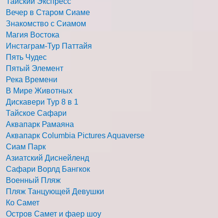
Тайский Экспресс
Вечер в Старом Сиаме
Знакомство с Сиамом
Магия Востока
Инстаграм-Тур Паттайя
Пять Чудес
Пятый Элемент
Река Времени
В Мире Животных
Дискавери Тур 8 в 1
Тайское Сафари
Аквапарк Рамаяна
Аквапарк Columbia Pictures Aquaverse
Сиам Парк
Азиатский Диснейленд
Сафари Ворлд Бангкок
Военный Пляж
Пляж Танцующей Девушки
Ко Самет
Остров Самет и фаер шоу