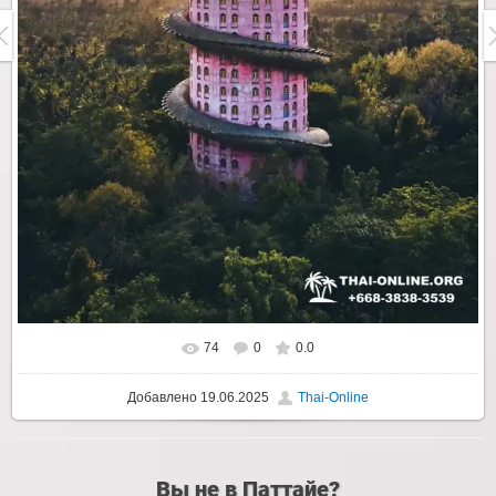
74
0
0.0
Добавлено
19.06.2025
Thai-Online
Вы не в Паттайе?