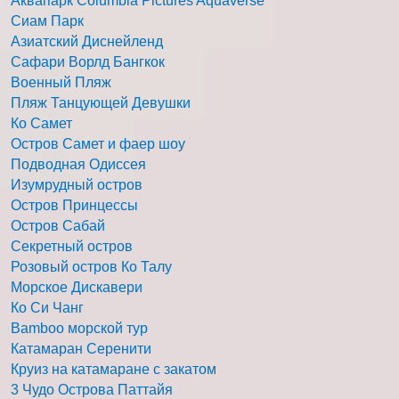
Аквапарк Columbia Pictures Aquaverse
Сиам Парк
Азиатский Диснейленд
Сафари Ворлд Бангкок
Военный Пляж
Пляж Танцующей Девушки
Ко Самет
Остров Самет и фаер шоу
Подводная Одиссея
Изумрудный остров
Остров Принцессы
Остров Сабай
Секретный остров
Розовый остров Ко Талу
Морское Дискавери
Ко Си Чанг
Bamboo морской тур
Катамаран Серенити
Круиз на катамаране с закатом
3 Чудо Острова Паттайя