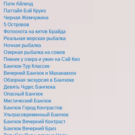
Пати Айленд
Паттайя Бэй Круиз
Черная Жемчужина
5 Островов
Фотоохота на китов Брайда
Реальная морская рыбалка
Ночная рыбалка
Озерная рыбалка на сомов
Пикник у озера и ужин на Сай Кео
Бангкок-Тур Классик
Вечерний Бангкок и Маханакхон
Обзорная экскурсия в Бангкоке
Девять Чудес Бангкока
Опасный Бангкок
Мистический Бангкок
Бангкок Город Контрастов
Ультрасовременный Бангкок
Бангкок Вечерний Контраст
Бангкок Вечерний Бриз