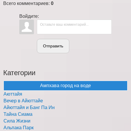
Всего комментариев
:
0
Войдите:
Отправить
Категории
Ампхава город на воде
Аюттайя
Вечер в Айюттайе
Айюттайя и Банг Па Ин
Тайна Сиама
Сила Жизни
Альпака Парк