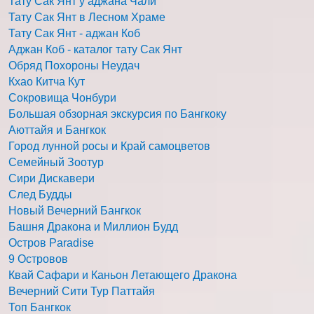
Тату Сак Янт у аджана Чали
Тату Сак Янт в Лесном Храме
Тату Сак Янт - аджан Коб
Аджан Коб - каталог тату Сак Янт
Обряд Похороны Неудач
Кхао Китча Кут
Сокровища Чонбури
Большая обзорная экскурсия по Бангкоку
Аюттайя и Бангкок
Город лунной росы и Край самоцветов
Семейный Зоотур
Сири Дискавери
След Будды
Новый Вечерний Бангкок
Башня Дракона и Миллион Будд
Остров Paradise
9 Островов
Квай Сафари и Каньон Летающего Дракона
Вечерний Сити Тур Паттайя
Топ Бангкок