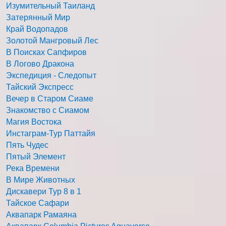
Изумительный Таиланд
Затерянный Мир
Край Водопадов
Золотой Мангровый Лес
В Поисках Сапфиров
В Логово Дракона
Экспедиция - Следопыт
Тайский Экспресс
Вечер в Старом Сиаме
Знакомство с Сиамом
Магия Востока
Инстаграм-Тур Паттайя
Пять Чудес
Пятый Элемент
Река Времени
В Мире Животных
Дискавери Тур 8 в 1
Тайское Сафари
Аквапарк Рамаяна