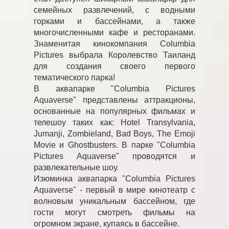
семейных развлечений, с водными
горками и бассейнами, а также
многочисленными кафе и ресторанами.
Знаменитая кинокомпания Columbia
Pictures выбрала Королевство Таиланд
для создания своего первого
тематического парка!
В аквапарке "Columbia Pictures
Aquaverse" представлены аттракционы,
основанные на популярных фильмах и
телешоу таких как: Hotel Transylvania,
Jumanji, Zombieland, Bad Boys, The Emoji
Movie и Ghostbusters. В парке "Columbia
Pictures Aquaverse" проводятся и
развлекательные шоу.
Изюминка аквапарка "Columbia Pictures
Aquaverse" - первый в мире кинотеатр с
волновым уникальным бассейном, где
гости могут смотреть фильмы на
огромном экране, купаясь в бассейне.