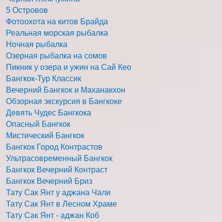
5 Островов
Фотоохота на китов Брайда
Реальная морская рыбалка
Ночная рыбалка
Озерная рыбалка на сомов
Пикник у озера и ужин на Сай Кео
Бангкок-Тур Классик
Вечерний Бангкок и Маханакхон
Обзорная экскурсия в Бангкоке
Девять Чудес Бангкока
Опасный Бангкок
Мистический Бангкок
Бангкок Город Контрастов
Ультрасовременный Бангкок
Бангкок Вечерний Контраст
Бангкок Вечерний Бриз
Тату Сак Янт у аджана Чали
Тату Сак Янт в Лесном Храме
Тату Сак Янт - аджан Коб