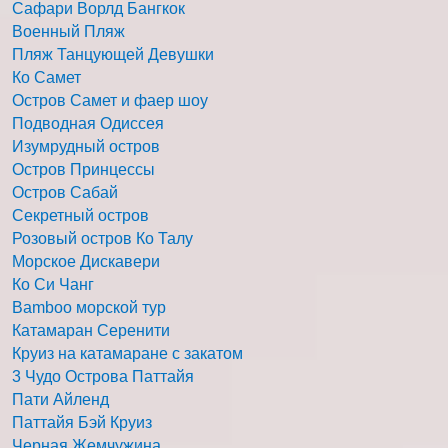
Сафари Ворлд Бангкок
Военный Пляж
Пляж Танцующей Девушки
Ко Самет
Остров Самет и фаер шоу
Подводная Одиссея
Изумрудный остров
Остров Принцессы
Остров Сабай
Секретный остров
Розовый остров Ко Талу
Морское Дискавери
Ко Си Чанг
Bamboo морской тур
Катамаран Серенити
Круиз на катамаране с закатом
3 Чудо Острова Паттайя
Пати Айленд
Паттайя Бэй Круиз
Черная Жемчужина