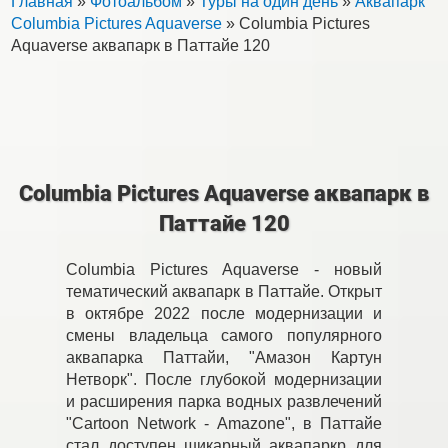
Главная
»
Фотоальбом
»
Туры на один день
»
Аквапарк
Columbia Pictures Aquaverse
» Columbia Pictures
Aquaverse аквапарк в Паттайе 120
Columbia Pictures Aquaverse аквапарк в
Паттайе 120
Columbia Pictures Aquaverse - новый
тематический аквапарк в Паттайе. Открыт
в октябре 2022 после модернизации и
смены владельца самого популярного
аквапарка Паттайи, "Амазон Картун
Нетворк". После глубокой модернизации
и расширения парка водных развлечений
"Cartoon Network - Amazone", в Паттайе
стал доступен шикарный аквапаркр для