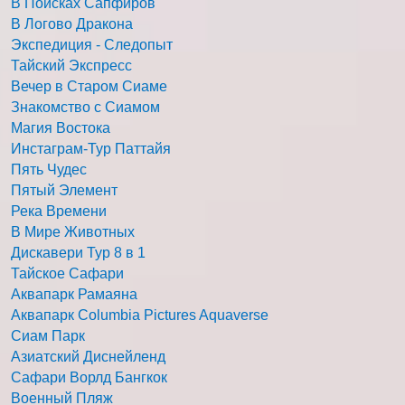
В Поисках Сапфиров
В Логово Дракона
Экспедиция - Следопыт
Тайский Экспресс
Вечер в Старом Сиаме
Знакомство с Сиамом
Магия Востока
Инстаграм-Тур Паттайя
Пять Чудес
Пятый Элемент
Река Времени
В Мире Животных
Дискавери Тур 8 в 1
Тайское Сафари
Аквапарк Рамаяна
Аквапарк Columbia Pictures Aquaverse
Сиам Парк
Азиатский Диснейленд
Сафари Ворлд Бангкок
Военный Пляж