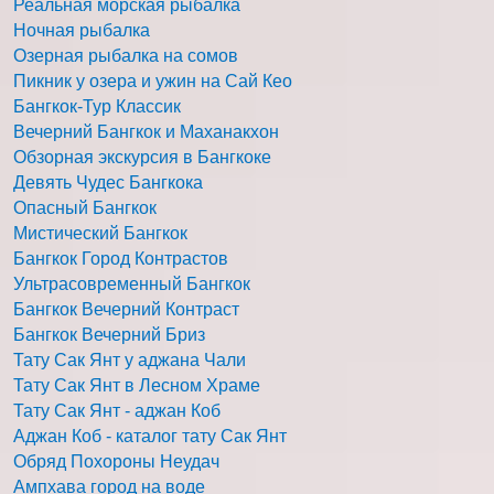
Реальная морская рыбалка
Ночная рыбалка
Озерная рыбалка на сомов
Пикник у озера и ужин на Сай Кео
Бангкок-Тур Классик
Вечерний Бангкок и Маханакхон
Обзорная экскурсия в Бангкоке
Девять Чудес Бангкока
Опасный Бангкок
Мистический Бангкок
Бангкок Город Контрастов
Ультрасовременный Бангкок
Бангкок Вечерний Контраст
Бангкок Вечерний Бриз
Тату Сак Янт у аджана Чали
Тату Сак Янт в Лесном Храме
Тату Сак Янт - аджан Коб
Аджан Коб - каталог тату Сак Янт
Обряд Похороны Неудач
Ампхава город на воде